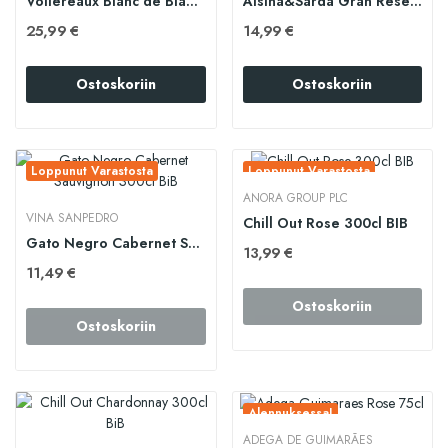
Vollereaux Blanc de Blancs Brut 75cl
Alsina&Sarda Gran Reserva Brut 75cl
25,99 €
14,99 €
Ostoskoriin
Ostoskoriin
Loppunut Varastosta
Loppunut Varastosta
ANORA GROUP PLC
VINA SANPEDRO
Chill Out Rose 300cl BIB
Gato Negro Cabernet Sauvignon 300cl BiB
13,99 €
11,49 €
Ostoskoriin
Ostoskoriin
Alennuksessa!
ADEGA DE GUIMARÃES