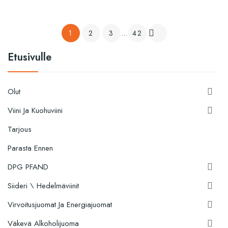
1
2
3
…
42

Etusivulle
Olut

Viini Ja Kuohuviini

Tarjous
Parasta Ennen
DPG PFAND

Siideri \ Hedelmäviinit

Virvoitusjuomat Ja Energiajuomat

Väkevä Alkoholijuoma
