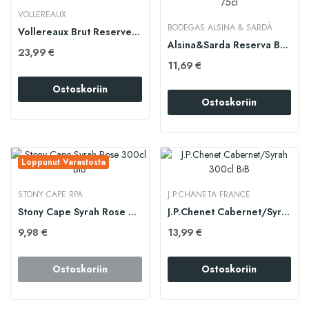
VOLLEREAUX
BODEGAS ALSINA & SARDÀ
Vollereaux Brut Reserve 75cl
Alsina&Sarda Reserva Brut 75cl
23,99 €
11,69 €
Ostoskoriin
Ostoskoriin
Loppunut Varastosta
STONY CAPE RPA
J.P.CHANETA FRANCE
Stony Cape Syrah Rose 300cl BiB
J.P.Chenet Cabernet/Syrah 300cl BiB
9,98 €
13,99 €
Ostoskoriin
Ostoskoriin