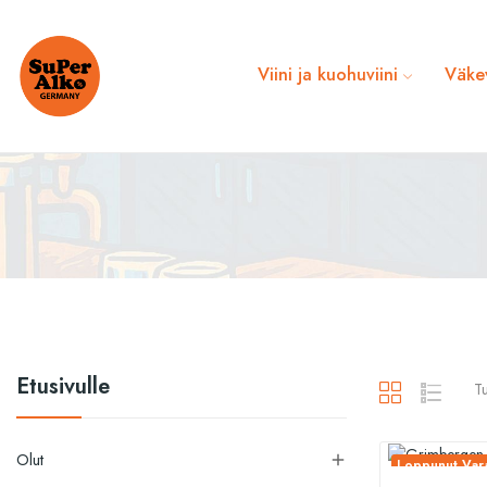
Viini ja kuohuviini
Väke
Etusivulle
Tu
Olut

Loppunut Vara