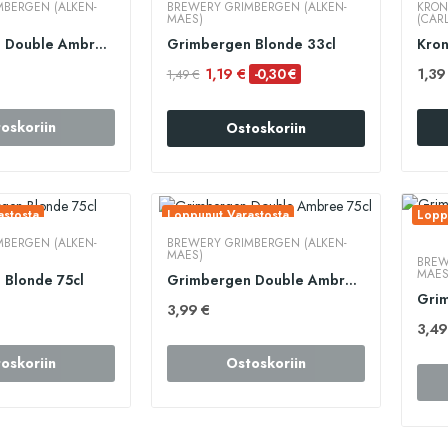
BERGEN (ALKEN-
BREWERY GRIMBERGEN (ALKEN-
KRON
MAES)
(CAR
Grimbergen Double Ambree 33cl
Grimbergen Blonde 33cl
1,19 €
1,39
-0,30 €
1,49 €
oskoriin
Ostoskoriin
stosta
Loppunut Varastosta
Lopp
BERGEN (ALKEN-
BREWERY GRIMBERGEN (ALKEN-
MAES)
BREW
MAES
Blonde 75cl
Grimbergen Double Ambree 75cl
3,99 €
3,49
oskoriin
Ostoskoriin