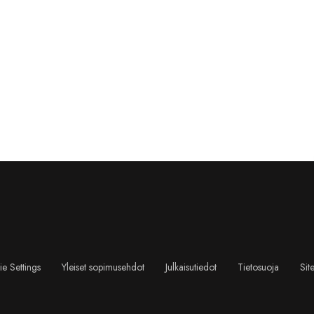
e Settings
Yleiset sopimusehdot
Julkaisutiedot
Tietosuoja
Sit