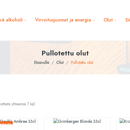
vä alkoholi
Virvoitusjuomat ja energia
Olut
Si
Pullotettu olut
Etusivulle
Olut
Pullotettu olut
otteita yhteensä 7 kpl.
stosta