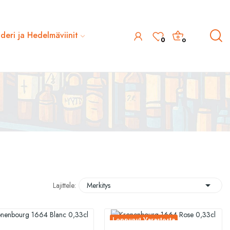
ideri ja Hedelmäviinit
0
0

Lajittele:
Merkitys
Loppunut Varastosta