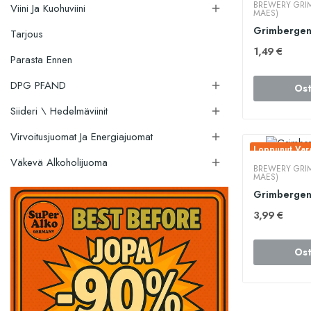
BREWERY GRIM
Viini Ja Kuohuviini

MAES)
Tarjous
1,49 €
Parasta Ennen
DPG PFAND

Ost
Siideri \ Hedelmäviinit

Virvoitusjuomat Ja Energiajuomat

Loppunut Vara
Väkevä Alkoholijuoma

BREWERY GRIM
MAES)
Grimbergen 
3,99 €
Ost