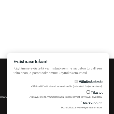
Evästeasetukset
Käytämme evästeitä varmistaaksemme sivuston turvallisen
toiminnan ja parantaaksemme käyttökokemustasi.
Välttämättömät
Välttämättömiä sivuston toiminnalle (ostoskori, kirjautuminen).
Tilastot
emap
Yhteystiedot
Auttavat meitä ymmärtämään, miten kävijät käyttävät sivustoa.
Markkinointi
Mahdollistaa yksilöidyn mainonnan.