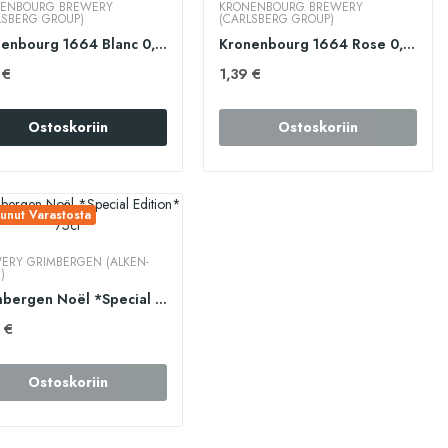
ENBOURG BREWERY
KRONENBOURG BREWERY
LSBERG GROUP)
(CARLSBERG GROUP)
Kronenbourg 1664 Blanc 0,33cl
Kronenbourg 1664 Rose 0,33cl
 €
1,39 €
Ostoskoriin
Ostoskoriin
unut Varastosta
ERY GRIMBERGEN (ALKEN-
)
Grimbergen Noël *Special Edition* 75cl
 €
Ostoskoriin