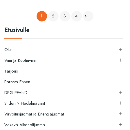
1
2
3
4

Etusivulle
Olut

Viini Ja Kuohuviini

Tarjous
Parasta Ennen
DPG PFAND

Siideri \ Hedelmäviinit

Virvoitusjuomat Ja Energiajuomat

Väkevä Alkoholijuoma
