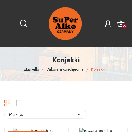
0
Konjakki
Etusivulle
Väkevä alkoholijuoma
Konjakki

Merkitys