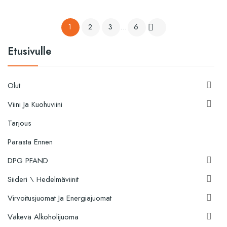
1
2
3
…
6

Etusivulle
Olut

Viini Ja Kuohuviini

Tarjous
Parasta Ennen
DPG PFAND

Siideri \ Hedelmäviinit

Virvoitusjuomat Ja Energiajuomat

Väkevä Alkoholijuoma
