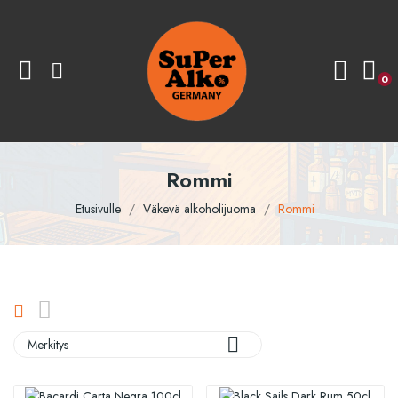
0
Rommi
Etusivulle
Väkevä alkoholijuoma
Rommi

Merkitys