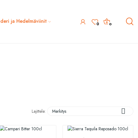
ideri ja Hedelmäviinit
0
0

Lajittele:
Merkitys