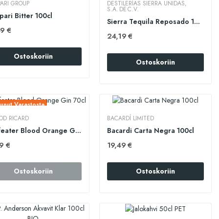
ARI GROUP
DESTILERÍAS SIERRA UNIDAS,
S.A. DE C.V.
ari Bitter 100cl
Sierra Tequila Reposado 100cl
9 €
24,19 €
Ostoskoriin
Ostoskoriin
unut Varastosta
OD RICARD
BACARDÍ LIMITED
Beefeater Blood Orange Gin 70cl
Bacardi Carta Negra 100cl
9 €
19,49 €
Ostoskoriin
Ostoskoriin