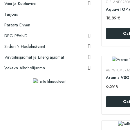
O.P. ANDERSO
Viini Ja Kuohuviini

Aquavit OP 
Tarjous
18,89 €
Parasta Ennen
Ost
DPG PFAND

Siideri \ Hedelmäviinit

Virvoitusjuomat Ja Energiajuomat

Väkevä Alkoholijuoma

AB “STUMBRA
Aramis VSOP
6,59 €
Ost