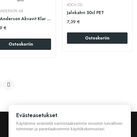
KOCH OÜ
 ANDERSON AB
Jalokahvi 50cl PET
O.P. Anderson Akvavit Klar 100cl BIO
7,39 €
9 €
Ostoskoriin
Ostoskoriin

Evästeasetukset
Käytämme evästeitä varmistaaksemme sivuston turvallisen
toiminnan ja parantaaksemme käyttökokemustasi.