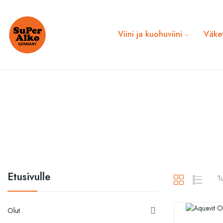
Viini ja kuohuviini
Väke
Etusivulle
Tu
Olut
