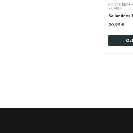
CHIVAS BROTH
RICARD)
Ballantines 
20,99 €
Ost