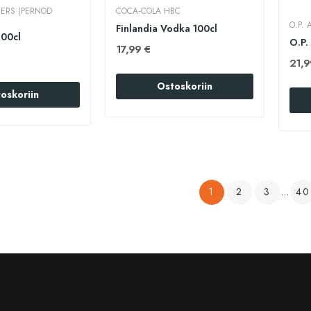
ERS (PERNOD
COCA‑COLA HBC
O.P.
Finlandia Vodka 100cl
100cl
17,99 €
21,9
Ostoskoriin
oskoriin
1
2
3
…
40