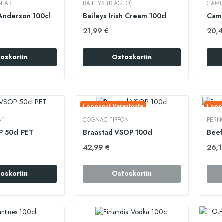
N AB
BAILEYS (DIAGEO)
CAMP
Anderson 100cl
Baileys Irish Cream 100cl
Camp
21,99 €
20,4
oskoriin
Ostoskoriin
Loppunut Varastosta
Lopp
S”
COGNAC TIFFON
PERN
 50cl PET
Braastad VSOP 100cl
42,99 €
26,1
oskoriin
Ostoskoriin