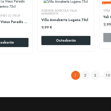
Lopp
AZIENDA AGRICOLA VILLA
VIÑA
ANNABERTA
GNES LE VIEUX
Yali
Villa Annaberta Lugana 75cl
Preignes Le Vieux Paradis Vermentino 75cl
2,99
9,99 €
Ostoskoriin
oskoriin
1
2
3
…
10