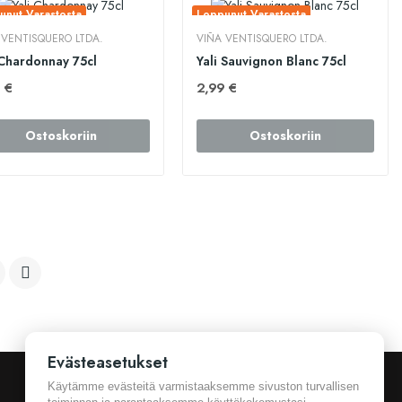
unut Varastosta
Loppunut Varastosta
 VENTISQUERO LTDA.
VIÑA VENTISQUERO LTDA.
 Chardonnay 75cl
Yali Sauvignon Blanc 75cl
 €
2,99 €
Ostoskoriin
Ostoskoriin

Evästeasetukset
Käytämme evästeitä varmistaaksemme sivuston turvallisen