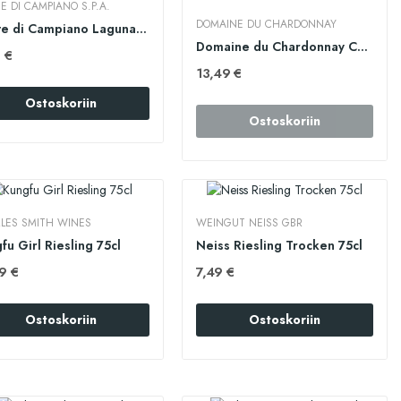
E DI CAMPIANO S.P.A.
DOMAINE DU CHARDONNAY
Conte di Campiano Laguna 75cl
Domaine du Chardonnay Chablis 75cl
 €
13,49 €
Ostoskoriin
Ostoskoriin
LES SMITH WINES
WEINGUT NEISS GBR
fu Girl Riesling 75cl
Neiss Riesling Trocken 75cl
9 €
7,49 €
Ostoskoriin
Ostoskoriin