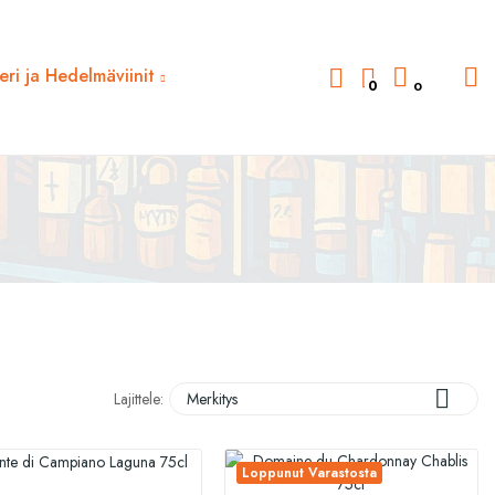
deri ja Hedelmäviinit
0
0

Lajittele:
Merkitys
Loppunut Varastosta