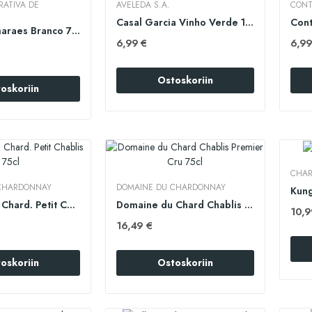
ATIVA DE
AVELEDA S.A.
CONT
Casal Garcia Vinho Verde 100cl
Adega Guimaraes Branco 75cl
6,99 €
6,99
Ostoskoriin
oskoriin
CHAR
CHARDONNAY
DOMAINE DU CHARDONNAY
Kung
Domaine du Chard. Petit Chablis 75cl
Domaine du Chard Chablis Premier Cru 75cl
10,9
16,49 €
oskoriin
Ostoskoriin