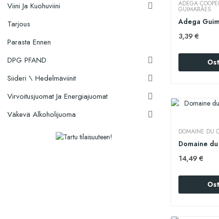
ADEGA COOPER
Viini Ja Kuohuviini

GUIMARÃES
Tarjous
3,39 €
Parasta Ennen
DPG PFAND

Ost
Siideri \ Hedelmäviinit

Virvoitusjuomat Ja Energiajuomat

Väkevä Alkoholijuoma

DOMAINE DU 
14,49 €
Ost