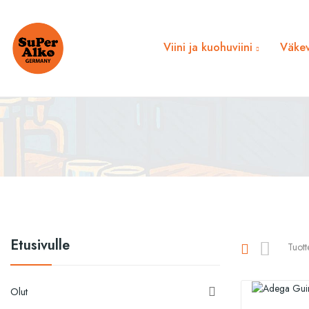
Viini ja kuohuviini
Väkev
Etusivulle
Tuott
Olut
