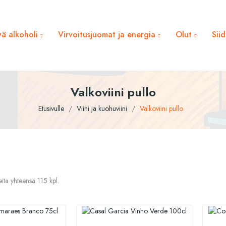
ä alkoholi
Virvoitusjuomat ja energia
Olut
Sii
Valkoviini pullo
Etusivulle
Viini ja kuohuviini
Valkoviini pullo
eita yhteensä 115 kpl.