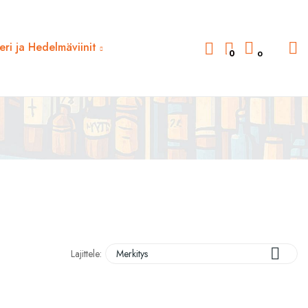
deri ja Hedelmäviinit
0
0

Lajittele:
Merkitys