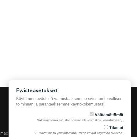
Evästeasetukset
Käytämme evästeitä varmistaaksemme sivuston turvallisen
toiminnan ja parantaaksemme käyttökokemustasi.
Välttämättömät
Välttämättömiä sivuston toiminnalle (ostoskori, kirjautuminen).
Tilastot
emap
Yhteystiedot
Auttavat meitä ymmärtämään, miten kävijät käyttävät sivustoa.