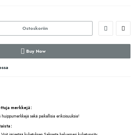
Ostoskoriin
Buy Now
ossa
ettuja merkkejä
 huippumerkkejä sekä paikallisia erikoisuuksia!
aista
 Voit järjestää kuljetuksen Saksasta haluamasi kuljetusyrity