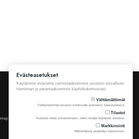
Evästeasetukset
Käytämme evästeitä varmistaaksemme sivuston turvallisen
toiminnan ja parantaaksemme käyttökokemustasi.
Välttämättömät
Välttämättömiä sivuston toiminnalle (ostoskori, kirjautuminen).
Tilastot
emap
Yhteystiedot
Auttavat meitä ymmärtämään, miten kävijät käyttävät sivustoa.
Markkinointi
Mahdollistaa yksilöidyn mainonnan.