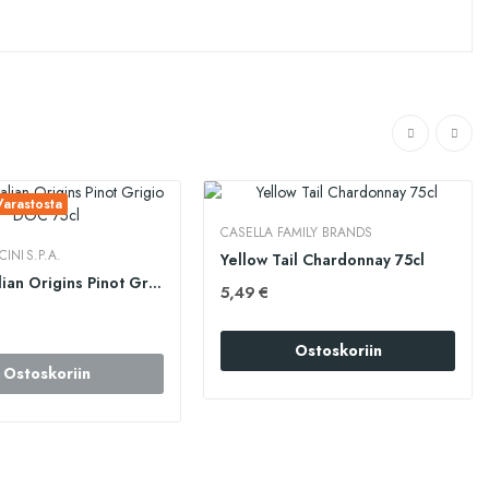
arastosta
CASELLA FAMILY BRANDS
INI S.P.A.
Yellow Tail Chardonnay 75cl
Piccini Italian Origins Pinot Grigio DOC 75cl
5,49 €
Ostoskoriin
Ostoskoriin