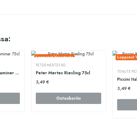
sa:
Loppunut Varastosta
Loppunut V
PETER MERTES KG
TENUTE PICC
Yali Reserva Gewürztraminer 75cl
Peter Mertes Riesling 75cl
3,49 €
3,49 €
Ostoskoriin