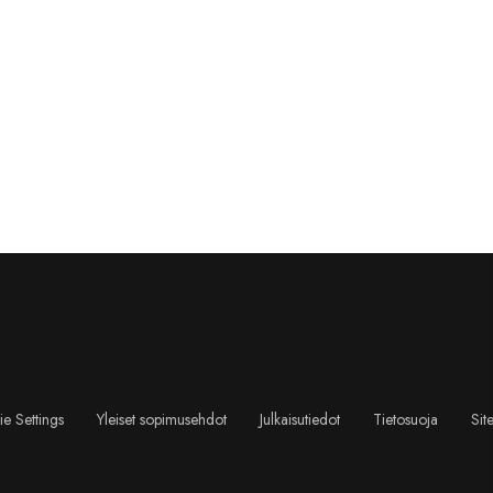
e Settings
Yleiset sopimusehdot
Julkaisutiedot
Tietosuoja
Sit