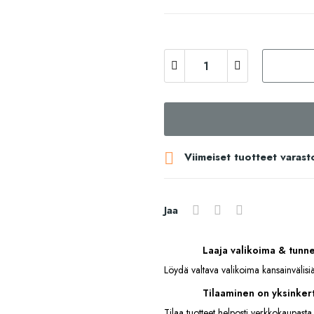

Viimeiset tuotteet varast
Jaa
Laaja valikoima & tunn
Löydä valtava valikoima kansainvälisiä
Tilaaminen on yksinkert
Tilaa tuotteet helposti verkkokaupasta.