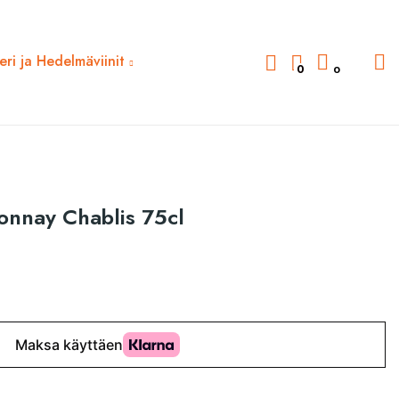
deri ja Hedelmäviinit
0
0
nnay Chablis 75cl