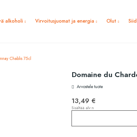
ä alkoholi
Virvoitusjuomat ja energia
Olut
Sii
nay Chablis 75cl
Domaine du Chardo
Arvostele tuote
13,49 €
Sisältää alv:n