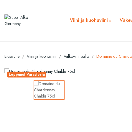
Viini ja kuohuviini
Väkev
Etusivulle
Viini ja kuohuviini
Valkoviini pullo
Domaine du Chardon
Loppunut Varastosta