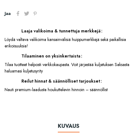
Jaa
Laaja valikoima & tunnettuja merkkejä
Löydä valtava valikoima kansainvälisiä huippumerkkejä sekä paikallisia
erikoisuuksia!
Tilaaminen on yksinkertaista
Tilaa tuotteet helposti verkkokaupasta. Voit järjestää kuljetuksen Saksasta
haluamasi kuljetusyrity
Reilut hinnat & säännölliset tarjoukset
Nauti premium‑laadusta houkuttelevin hinnoin – säännöllist
KUVAUS