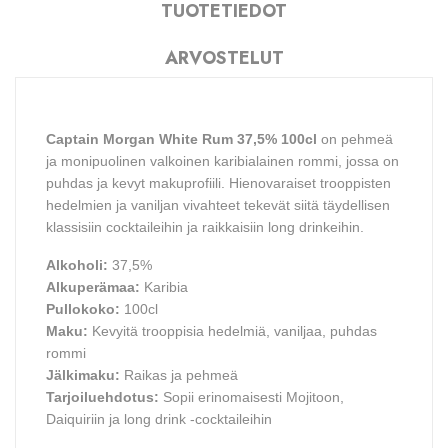
TUOTETIEDOT
ARVOSTELUT
Captain Morgan White Rum 37,5% 100cl
on pehmeä
ja monipuolinen valkoinen karibialainen rommi, jossa on
puhdas ja kevyt makuprofiili. Hienovaraiset trooppisten
hedelmien ja vaniljan vivahteet tekevät siitä täydellisen
klassisiin cocktaileihin ja raikkaisiin long drinkeihin.
Alkoholi:
37,5%
Alkuperämaa:
Karibia
Pullokoko:
100cl
Maku:
Kevyitä trooppisia hedelmiä, vaniljaa, puhdas
rommi
Jälkimaku:
Raikas ja pehmeä
Tarjoiluehdotus:
Sopii erinomaisesti Mojitoon,
Daiquiriin ja long drink -cocktaileihin