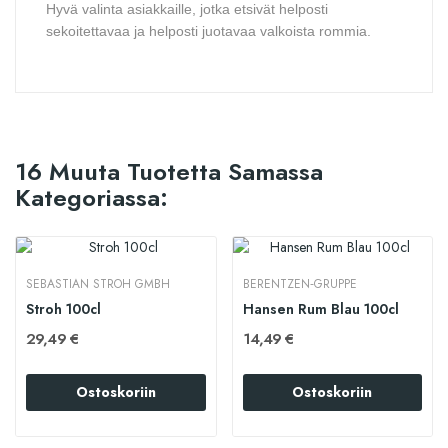
Hyvä valinta asiakkaille, jotka etsivät helposti
sekoitettavaa ja helposti juotavaa valkoista rommia.
16 Muuta Tuotetta Samassa
Kategoriassa:
SEBASTIAN STROH GMBH
BERENTZEN‑GRUPPE
Stroh 100cl
Hansen Rum Blau 100cl
29,49 €
14,49 €
Ostoskoriin
Ostoskoriin