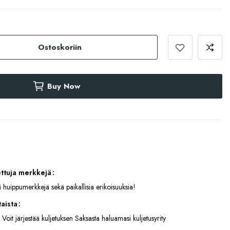
Ostoskoriin
Buy Now
ettuja merkkejä
 huippumerkkejä sekä paikallisia erikoisuuksia!
aista
 Voit järjestää kuljetuksen Saksasta haluamasi kuljetusyrity