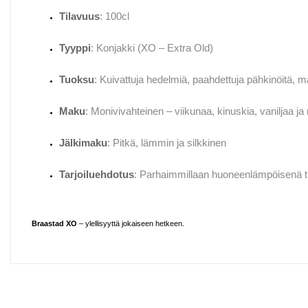
Tilavuus
: 100cl
Tyyppi
: Konjakki (XO – Extra Old)
Tuoksu
: Kuivattuja hedelmiä, paahdettuja pähkinöitä, 
Maku
: Monivivahteinen – viikunaa, kinuskia, vaniljaa ja
Jälkimaku
: Pitkä, lämmin ja silkkinen
Tarjoiluehdotus
: Parhaimmillaan huoneenlämpöisenä tu
Braastad XO
– ylellisyyttä jokaiseen hetkeen.