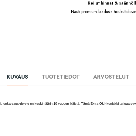
Reilut hinnat & säännöll
Nauti premium‑laadusta houkuttelevin
KUVAUS
TUOTETIEDOT
ARVOSTELUT
i, jonka eaux-de-vie on keskimäärin 10 vuoden ikäistä. Tämä Extra Old -konjakki tarjoaa syv