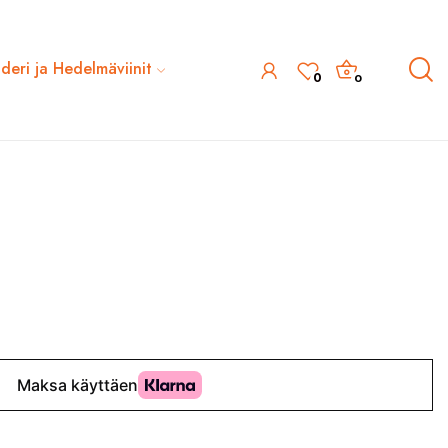
ideri ja Hedelmäviinit
0
0