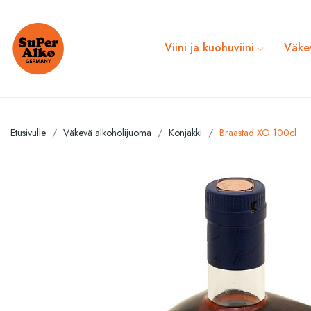
Viini ja kuohuviini
Väke
Etusivulle
Väkevä alkoholijuoma
Konjakki
Braastad XO 100cl