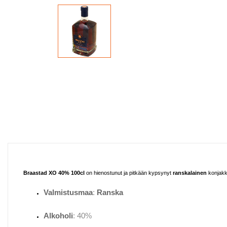
Braastad XO 40% 100cl
on hienostunut ja pitkään kypsynyt
ranskalainen
konjakk
Valmistusmaa
:
Ranska
Alkoholi
: 40%