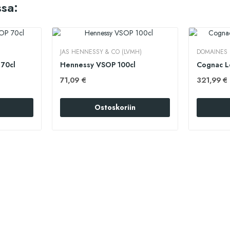
sa:
JAS HENNESSY & CO (LVMH)
DOMAINES 
70cl
Hennessy VSOP 100cl
Cognac Le
71,09 €
321,99 €
Ostoskoriin