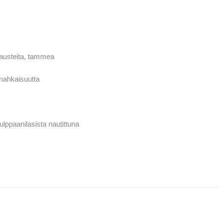
mausteita, tammea
 nahkaisuutta
lppaanilasista nautittuna