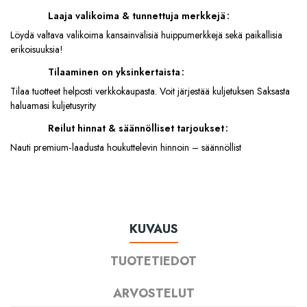
Laaja valikoima & tunnettuja merkkejä
Löydä valtava valikoima kansainvälisiä huippumerkkejä sekä paikallisia
erikoisuuksia!
Tilaaminen on yksinkertaista
Tilaa tuotteet helposti verkkokaupasta. Voit järjestää kuljetuksen Saksasta
haluamasi kuljetusyrity
Reilut hinnat & säännölliset tarjoukset
Nauti premium‑laadusta houkuttelevin hinnoin – säännöllist
KUVAUS
TUOTETIEDOT
ARVOSTELUT