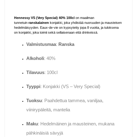
Hennessy VS (Very Special) 40% 100cl
on maailman
tunnetuin
ranskalainen
konjakki, joka yhdistää nuoruuden ja mausteisen
hedelmäisyyden. Eaux-de-vie on kypsytetty jopa 8 vuotta, ja tuloksena
on konjakki, joka toimii sekä sellaisenaan että drinkeissä.
Valmistusmaa
:
Ranska
Alkoholi
: 40%
Tilavuus
: 100cl
Tyyppi
: Konjakki (VS – Very Special)
Tuoksu
: Paahdettua tammea, vaniljaa,
viinirypäleitä, mantelia
Maku
: Hedelmäinen ja mausteinen, mukana
pähkinäisiä sävyjä