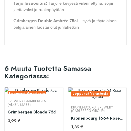
Tarjoilusuositus:
Tarjoile kevyesti viilennettynä, sopii
jaettavaksi ja ruokapöytään
Grimbergen Double Ambrée 75cl
– syvä ja täyteläinen
belgialainen luostariolut juhlahetkiin
6 Muuta Tuotetta Samassa
Kategoriassa:
Loppunut Varastosta
Loppunut Varastosta
BREWERY GRIMBERGEN
(ALKEN-MAES)
KRONENBOURG BREWERY
(CARLSBERG GROUP)
Grimbergen Blonde 75cl
Kronenbourg 1664 Rose 0,33cl
3,99 €
1,39 €