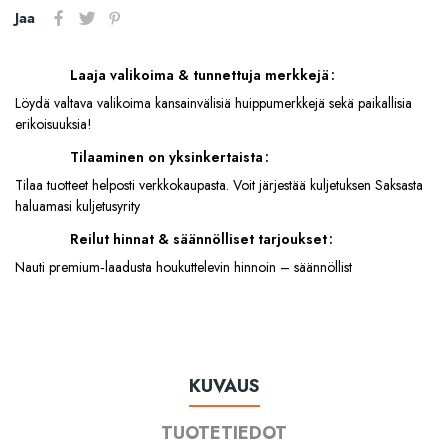
Jaa
Laaja valikoima & tunnettuja merkkejä
Löydä valtava valikoima kansainvälisiä huippumerkkejä sekä paikallisia
erikoisuuksia!
Tilaaminen on yksinkertaista
Tilaa tuotteet helposti verkkokaupasta. Voit järjestää kuljetuksen Saksasta
haluamasi kuljetusyrity
Reilut hinnat & säännölliset tarjoukset
Nauti premium‑laadusta houkuttelevin hinnoin – säännöllist
KUVAUS
TUOTETIEDOT