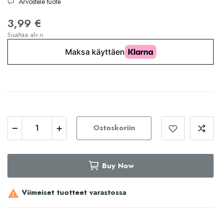
Arvostele tuote
3,99 €
Sisältää alv:n
Ostoskoriin
Buy Now
Viimeiset tuotteet varastossa
