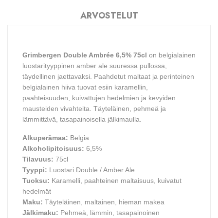
ARVOSTELUT
Grimbergen Double Ambrée 6,5% 75cl
on belgialainen
luostarityyppinen amber ale suuressa pullossa,
täydellinen jaettavaksi. Paahdetut maltaat ja perinteinen
belgialainen hiiva tuovat esiin karamellin,
paahteisuuden, kuivattujen hedelmien ja kevyiden
mausteiden vivahteita. Täyteläinen, pehmeä ja
lämmittävä, tasapainoisella jälkimaulla.
Alkuperämaa:
Belgia
Alkoholipitoisuus:
6,5%
Tilavuus:
75cl
Tyyppi:
Luostari Double / Amber Ale
Tuoksu:
Karamelli, paahteinen maltaisuus, kuivatut
hedelmät
Maku:
Täyteläinen, maltainen, hieman makea
Jälkimaku:
Pehmeä, lämmin, tasapainoinen