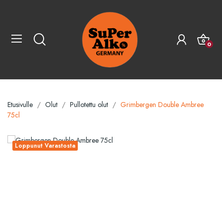
0
Etusivulle
Olut
Pullotettu olut
Grimbergen Double Ambree
75cl
Loppunut Varastosta