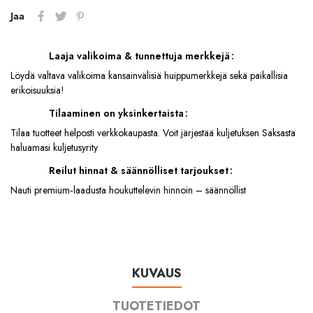
Jaa
Laaja valikoima & tunnettuja merkkejä
Löydä valtava valikoima kansainvälisiä huippumerkkejä sekä paikallisia
erikoisuuksia!
Tilaaminen on yksinkertaista
Tilaa tuotteet helposti verkkokaupasta. Voit järjestää kuljetuksen Saksasta
haluamasi kuljetusyrity
Reilut hinnat & säännölliset tarjoukset
Nauti premium‑laadusta houkuttelevin hinnoin – säännöllist
KUVAUS
TUOTETIEDOT