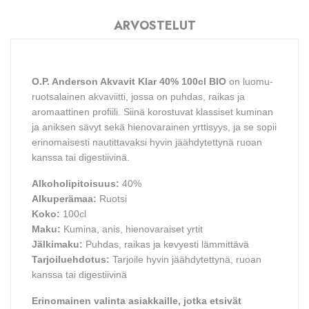
ARVOSTELUT
O.P. Anderson Akvavit Klar 40% 100cl BIO
on luomu-
ruotsalainen akvaviitti, jossa on puhdas, raikas ja
aromaattinen profiili. Siinä korostuvat klassiset kuminan
ja aniksen sävyt sekä hienovarainen yrttisyys, ja se sopii
erinomaisesti nautittavaksi hyvin jäähdytettynä ruoan
kanssa tai digestiivinä.
Alkoholipitoisuus:
40%
Alkuperämaa:
Ruotsi
Koko:
100cl
Maku:
Kumina, anis, hienovaraiset yrtit
Jälkimaku:
Puhdas, raikas ja kevyesti lämmittävä
Tarjoiluehdotus:
Tarjoile hyvin jäähdytettynä, ruoan
kanssa tai digestiivinä
Erinomainen valinta asiakkaille, jotka etsivät