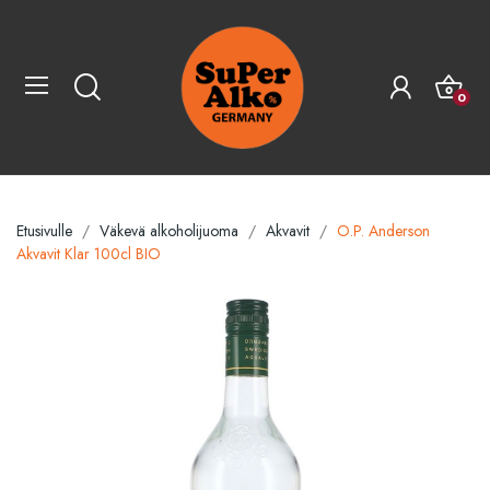
0
Etusivulle
Väkevä alkoholijuoma
Akvavit
O.P. Anderson
Akvavit Klar 100cl BIO