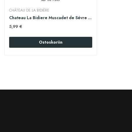
CHÂTEAU DE LA BIDIÈRE
Chateau La Bidiere Muscadet de Sévre & Maine...
5,99 €
Ostoskoriin