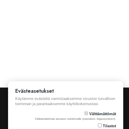
Evästeasetukset
Käytämme evästeitä varmistaaksemme sivuston turvallisen
toiminnan ja parantaaksemme käyttökokemustasi.
Välttämättömät
Välttämättömiä sivuston toiminnalle (ostoskori, kirjautuminen).
Tilastot