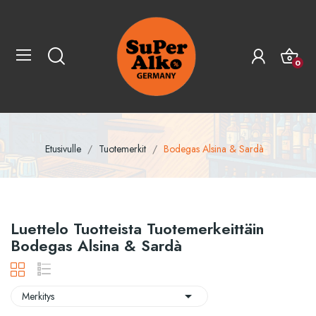
0
Etusivulle
Tuotemerkit
Bodegas Alsina & Sardà
Luettelo Tuotteista Tuotemerkeittäin
Bodegas Alsina & Sardà

Merkitys