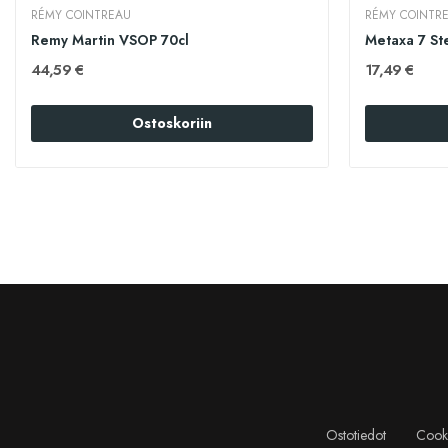
RÉMY COINTREAU
RÉMY COINTR
Remy Martin VSOP 70cl
Metaxa 7 St
44,59 €
17,49 €
Ostoskoriin
Ostotiedot
Cooki