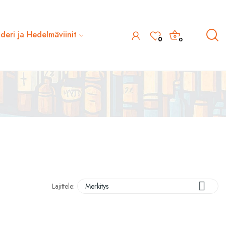
ideri ja Hedelmäviinit
0
0

Lajittele:
Merkitys