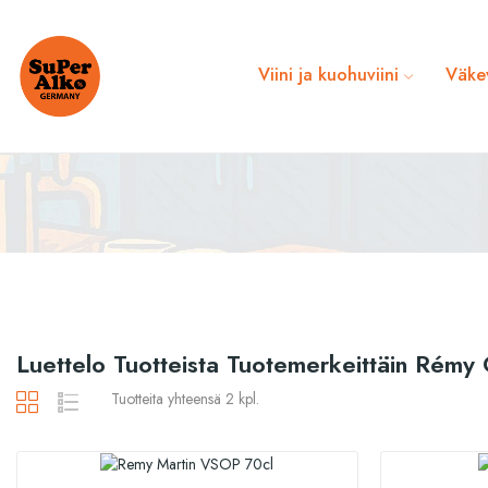
Viini ja kuohuviini
Väke
Luettelo Tuotteista Tuotemerkeittäin Rémy 
Tuotteita yhteensä 2 kpl.