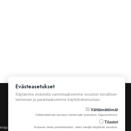
Evästeasetukset
Käytämme evästeitä varmistaaksemme sivuston turvallisen
toiminnan ja parantaaksemme käyttökokemustasi.
Välttämättömät
Välttämättömiä sivuston toiminnalle (ostoskori, kirjautuminen).
Tilastot
emap
Yhteystiedot
Auttavat meitä ymmärtämään, miten kävijät käyttävät sivustoa.