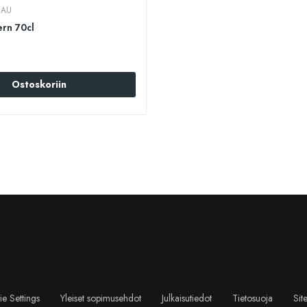
EAU
ern 70cl
Ostoskoriin
e Settings
Yleiset sopimusehdot
Julkaisutiedot
Tietosuoja
Sit