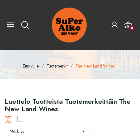
0
Etusivulle
Tuotemerkit
The New Land Wines
Luettelo Tuotteista Tuotemerkeittäin The
New Land Wines

Merkitys