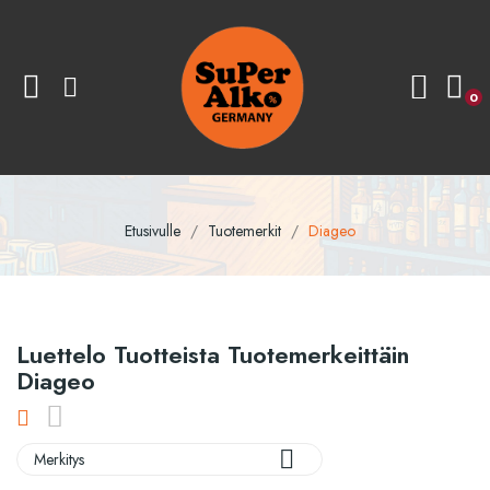
0
Etusivulle
Tuotemerkit
Diageo
Luettelo Tuotteista Tuotemerkeittäin
Diageo

Merkitys