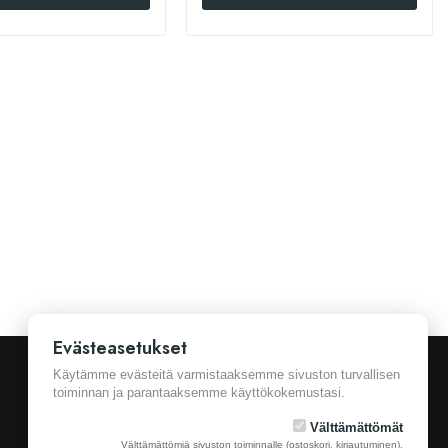
Evästeasetukset
Käytämme evästeitä varmistaaksemme sivuston turvallisen
toiminnan ja parantaaksemme käyttökokemustasi.
Välttämättömät
Välttämättömiä sivuston toiminnalle (ostoskori, kirjautuminen).