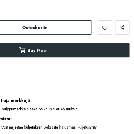
Ostoskoriin
Buy Now
ettuja merkkejä
 huippumerkkejä sekä paikallisia erikoisuuksia!
aista
 Voit järjestää kuljetuksen Saksasta haluamasi kuljetusyrity