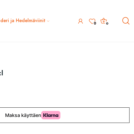
ideri ja Hedelmäviinit
0
0
l