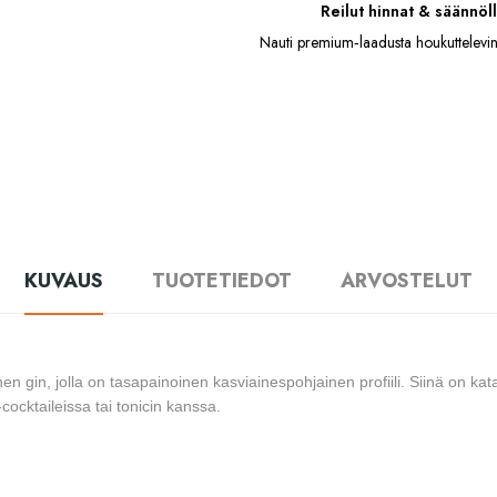
Reilut hinnat & säännöll
Nauti premium‑laadusta houkuttelevin
KUVAUS
TUOTETIEDOT
ARVOSTELUT
nen gin, jolla on tasapainoinen kasviainespohjainen profiili. Siinä on ka
-cocktaileissa tai tonicin kanssa.