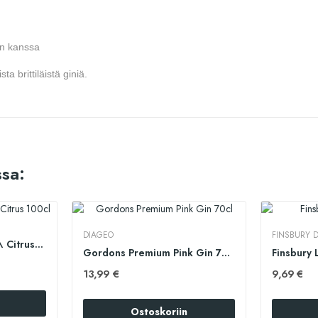
cin kanssa
ta brittiläistä giniä.
sa:
DIAGEO
FINSBURY D
No.1 GIN Elderflower \ Citrus 100cl
Gordons Premium Pink Gin 70cl
Finsbury 
13,99 €
9,69 €
Ostoskoriin