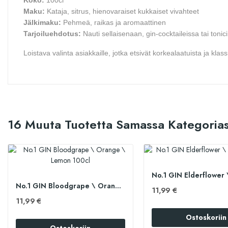
Koko:
100cl
Maku:
Kataja, sitrus, hienovaraiset kukkaiset vivahteet
Jälkimaku:
Pehmeä, raikas ja aromaattinen
Tarjoiluehdotus:
Nauti sellaisenaan, gin-cocktaileissa tai toni
Loistava valinta asiakkaille, jotka etsivät korkealaatuista ja klassis
16 Muuta Tuotetta Samassa Kategorias
No.1 GIN Bloodgrape \ Orange \ Lemon 100cl
11,99 €
11,99 €
Ostoskoriin