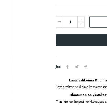
Jaa
Laaja valikoima & tunn
Löydä valtava valikoima kansainvälisiä
Tilaaminen on yksinkert
Tilaa tuotteet helposti verkkokaupasta.