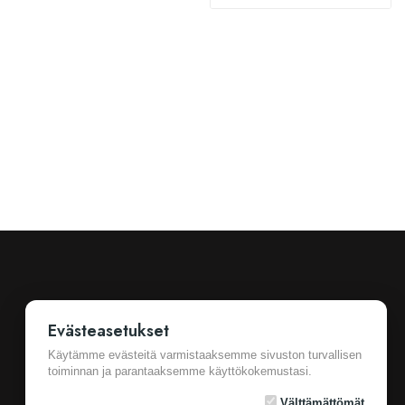
Evästeasetukset
Käytämme evästeitä varmistaaksemme sivuston turvallisen
toiminnan ja parantaaksemme käyttökokemustasi.
Ostotiedot
Cookie Settings
Yleiset sopimusehdot
Välttämättömät