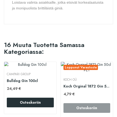
Loistava valinta asiakkaille, jotka etsivät korkealaatuista
ja monipuolista brittiläistä giniä.
16 Muuta Tuotetta Samassa
Kategoriassa:
Loppunut Varastosta
CAMPARI GROUP
KOCH OÜ
Bulldog Gin 100cl
Koch Orginal 1872 Gin 50cl PET
24,49 €
4,79 €
Ostoskoriin
Ostoskoriin