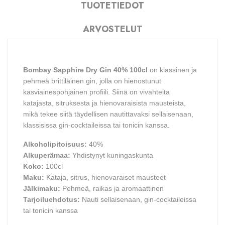
TUOTETIEDOT
ARVOSTELUT
Bombay Sapphire Dry Gin 40% 100cl
on klassinen ja
pehmeä brittiläinen gin, jolla on hienostunut
kasviainespohjainen profiili. Siinä on vivahteita
katajasta, sitruksesta ja hienovaraisista mausteista,
mikä tekee siitä täydellisen nautittavaksi sellaisenaan,
klassisissa gin-cocktaileissa tai tonicin kanssa.
Alkoholipitoisuus:
40%
Alkuperämaa:
Yhdistynyt kuningaskunta
Koko:
100cl
Maku:
Kataja, sitrus, hienovaraiset mausteet
Jälkimaku:
Pehmeä, raikas ja aromaattinen
Tarjoiluehdotus:
Nauti sellaisenaan, gin-cocktaileissa
tai tonicin kanssa