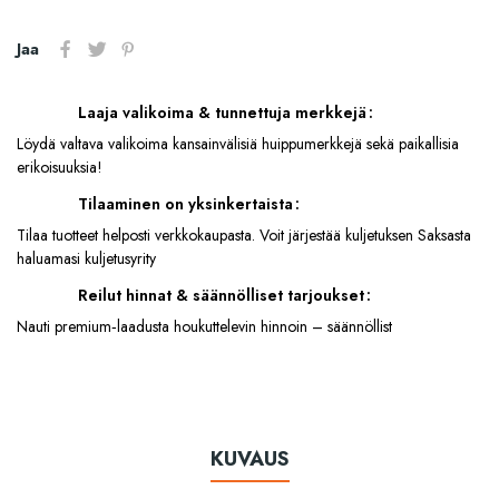
Jaa
Laaja valikoima & tunnettuja merkkejä
Löydä valtava valikoima kansainvälisiä huippumerkkejä sekä paikallisia
erikoisuuksia!
Tilaaminen on yksinkertaista
Tilaa tuotteet helposti verkkokaupasta. Voit järjestää kuljetuksen Saksasta
haluamasi kuljetusyrity
Reilut hinnat & säännölliset tarjoukset
Nauti premium‑laadusta houkuttelevin hinnoin – säännöllist
KUVAUS