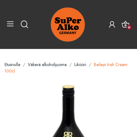
0
Etusivulle
Väkevä alkoholijuoma
Likööri
Baileys Irish Cream
100cl