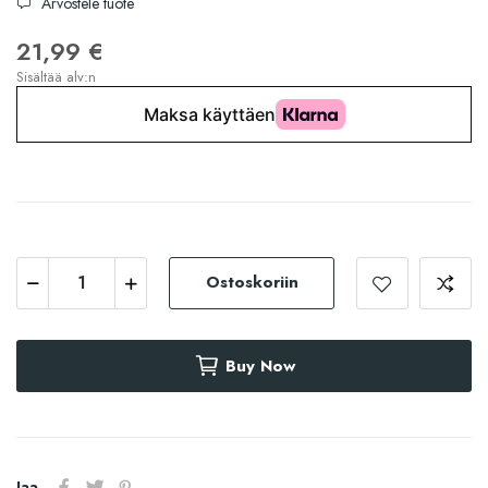
Arvostele tuote
21,99 €
Sisältää alv:n
Ostoskoriin
Buy Now
Jaa