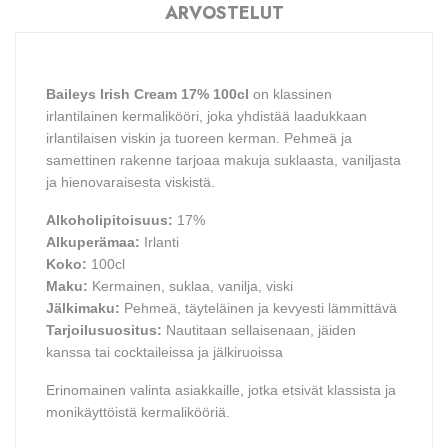
ARVOSTELUT
Baileys Irish Cream 17% 100cl
on klassinen
irlantilainen kermalikööri, joka yhdistää laadukkaan
irlantilaisen viskin ja tuoreen kerman. Pehmeä ja
samettinen rakenne tarjoaa makuja suklaasta, vaniljasta
ja hienovaraisesta viskistä.
Alkoholipitoisuus:
17%
Alkuperämaa:
Irlanti
Koko:
100cl
Maku:
Kermainen, suklaa, vanilja, viski
Jälkimaku:
Pehmeä, täyteläinen ja kevyesti lämmittävä
Tarjoilusuositus:
Nautitaan sellaisenaan, jäiden
kanssa tai cocktaileissa ja jälkiruoissa
Erinomainen valinta asiakkaille, jotka etsivät klassista ja
monikäyttöistä kermalikööriä.