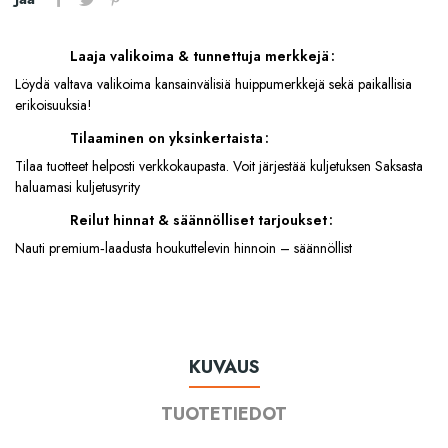
Laaja valikoima & tunnettuja merkkejä
Löydä valtava valikoima kansainvälisiä huippumerkkejä sekä paikallisia
erikoisuuksia!
Tilaaminen on yksinkertaista
Tilaa tuotteet helposti verkkokaupasta. Voit järjestää kuljetuksen Saksasta
haluamasi kuljetusyrity
Reilut hinnat & säännölliset tarjoukset
Nauti premium‑laadusta houkuttelevin hinnoin – säännöllist
KUVAUS
TUOTETIEDOT