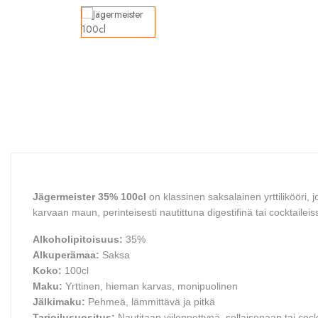
Jägermeister 35% 100cl
on klassinen saksalainen yrttilikööri, 
karvaan maun, perinteisesti nautittuna digestifinä tai cocktaileis
Alkoholipitoisuus:
35%
Alkuperämaa:
Saksa
Koko:
100cl
Maku:
Yrttinen, hieman karvas, monipuolinen
Jälkimaku:
Pehmeä, lämmittävä ja pitkä
Tarjoilusuositus:
Nautitaan viilennettynä, sellaisenaan tai cock