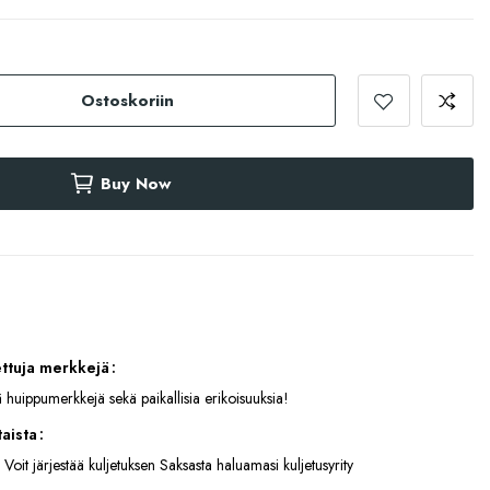
Ostoskoriin
Buy Now
ettuja merkkejä
 huippumerkkejä sekä paikallisia erikoisuuksia!
aista
 Voit järjestää kuljetuksen Saksasta haluamasi kuljetusyrity