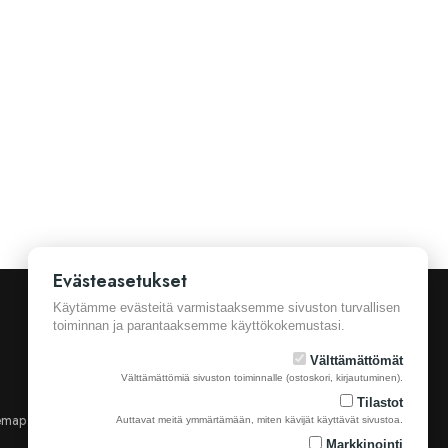
Evästeasetukset
Käytämme evästeitä varmistaaksemme sivuston turvallisen
toiminnan ja parantaaksemme käyttökokemustasi.
Välttämättömät
Välttämättömiä sivuston toiminnalle (ostoskori, kirjautuminen).
Tilastot
emap
Yhteystiedot
Auttavat meitä ymmärtämään, miten kävijät käyttävät sivustoa.
Markkinointi