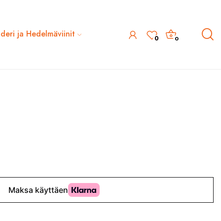
ideri ja Hedelmäviinit
0
0