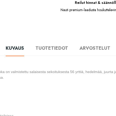
Reilut hinnat & säännöll
Nauti premium‑laadusta houkuttelevin
KUVAUS
TUOTETIEDOT
ARVOSTELUT
joka on valmistettu salaisesta sekoituksesta 56 yrttiä, hedelmää, juurta
sa.
taileissa