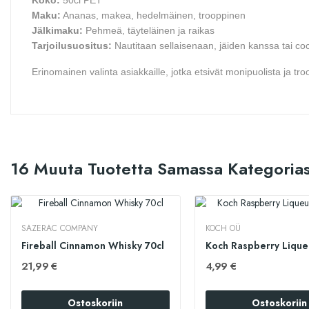
Koko:
50cl PET
Maku:
Ananas, makea, hedelmäinen, trooppinen
Jälkimaku:
Pehmeä, täyteläinen ja raikas
Tarjoilusuositus:
Nautitaan sellaisenaan, jäiden kanssa tai coc
Erinomainen valinta asiakkaille, jotka etsivät monipuolista ja tr
16 Muuta Tuotetta Samassa Kategorias
SAZERAC COMPANY
KOCH OÜ
Fireball Cinnamon Whisky 70cl
21,99 €
4,99 €
Ostoskoriin
Ostoskoriin