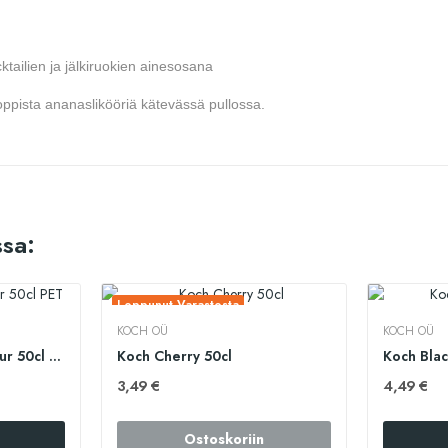
ktailien ja jälkiruokien ainesosana
ooppista ananaslikööriä kätevässä pullossa.
sa:
Loppunut Varastosta
KOCH OÜ
KOCH OÜ
Koch Raspberry Liqueur 50cl PET
Koch Cherry 50cl
Koch Blac
3,49 €
4,49 €
Ostoskoriin