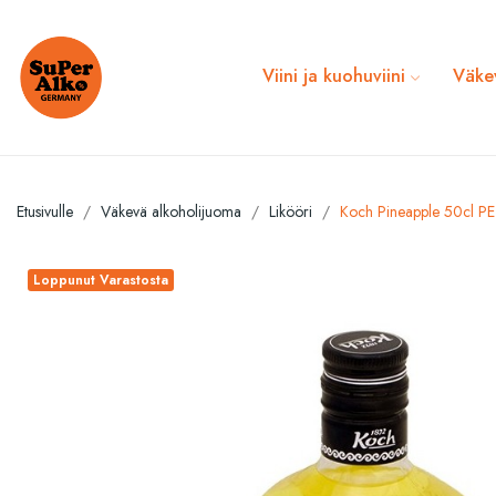
Viini ja kuohuviini
Väke
Etusivulle
Väkevä alkoholijuoma
Likööri
Koch Pineapple 50cl P
Loppunut Varastosta