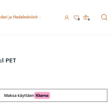
ideri ja Hedelmäviinit
0
0
cl PET