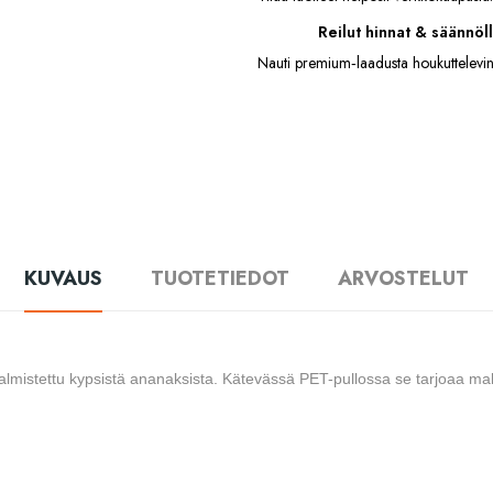
Reilut hinnat & säännöll
Nauti premium‑laadusta houkuttelevin
KUVAUS
TUOTETIEDOT
ARVOSTELUT
valmistettu kypsistä ananaksista. Kätevässä PET-pullossa se tarjoaa ma