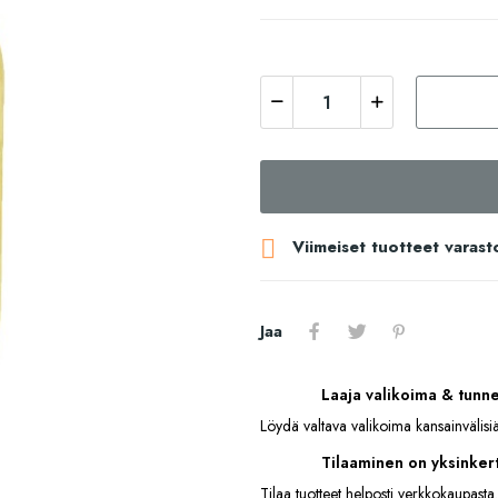

Viimeiset tuotteet varast
Jaa
Laaja valikoima & tunn
Löydä valtava valikoima kansainvälisiä
Tilaaminen on yksinkert
Tilaa tuotteet helposti verkkokaupasta.