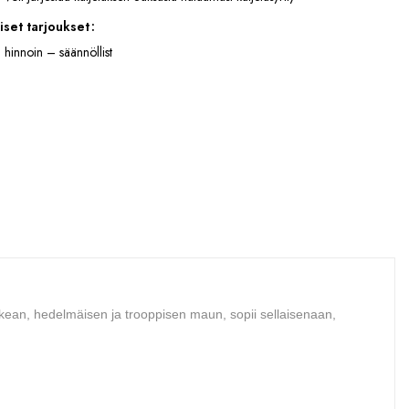
iset tarjoukset
 hinnoin – säännöllist
kean, hedelmäisen ja trooppisen maun, sopii sellaisenaan,