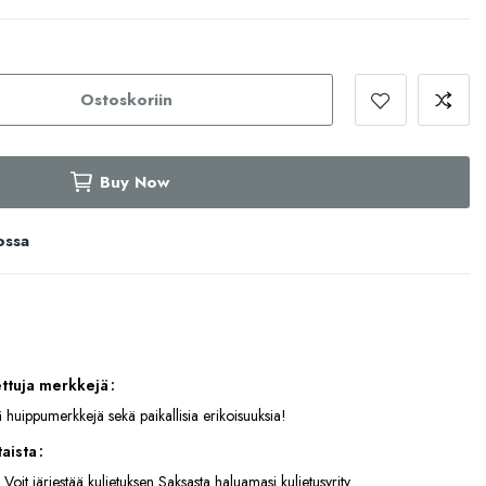
Ostoskoriin
Buy Now
ossa
ettuja merkkejä
 huippumerkkejä sekä paikallisia erikoisuuksia!
aista
 Voit järjestää kuljetuksen Saksasta haluamasi kuljetusyrity