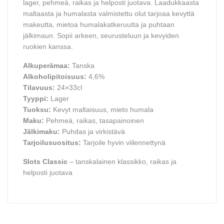
lager, pehmeä, raikas ja helposti juotava. Laadukkaasta
maltaasta ja humalasta valmistettu olut tarjoaa kevyttä
makeutta, mietoa humalakatkeruutta ja puhtaan
jälkimaun. Sopii arkeen, seurusteluun ja kevyiden
ruokien kanssa.
Alkuperämaa:
Tanska
Alkoholipitoisuus:
4,6%
Tilavuus:
24×33cl
Tyyppi:
Lager
Tuoksu:
Kevyt maltaisuus, mieto humala
Maku:
Pehmeä, raikas, tasapainoinen
Jälkimaku:
Puhdas ja virkistävä
Tarjoilusuositus:
Tarjoile hyvin viilennettynä
Slots Classic
– tanskalainen klassikko, raikas ja
helposti juotava