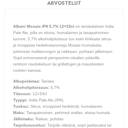
ARVOSTELUT
Albani Mosaic IPA 5,7% 12×33cl
on tanskalainen India
Pale Ale, jolla on eloisa, humalainen ja tasapainoinen
luonne. 5,7% alkoholipitoisuus tuo esiin kirkkaita sitrus-
ja trooppisia hedelmäaromeja Mosaic-humalasta,
pehmeän mallasrungon ja raikkaan, puhtaan jälkimaun.
Sopii erinomaisesti pienpanimo-oluiden ystäville,
rentoon nautiskeluun tai grillattujen ja mausteisten
ruokien kanssa.
Alkuperämaa:
Tanska
Alkoholipitoisuus:
5,7%
Tilavuus:
12×33cl
Tyyppi:
India Pale Ale (IPA)
Tuoksu:
Sitrus, trooppiset hedelmät, humalainen
Maku:
Tasapainoinen, pehmeä mallas, eloisa humala
Jälkimaku:
Raikas, puhdas
Tarjoilusuositus:
Tarjoile viileänä, sopii jaettavaksi tai