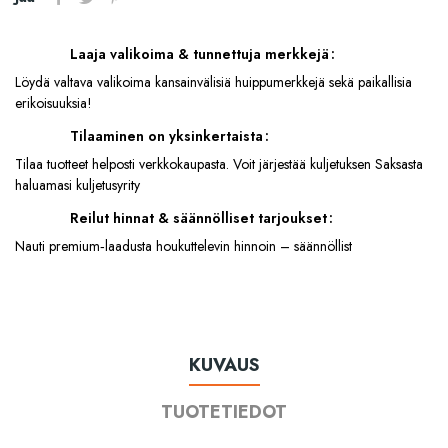
Laaja valikoima & tunnettuja merkkejä
Löydä valtava valikoima kansainvälisiä huippumerkkejä sekä paikallisia
erikoisuuksia!
Tilaaminen on yksinkertaista
Tilaa tuotteet helposti verkkokaupasta. Voit järjestää kuljetuksen Saksasta
haluamasi kuljetusyrity
Reilut hinnat & säännölliset tarjoukset
Nauti premium‑laadusta houkuttelevin hinnoin – säännöllist
KUVAUS
TUOTETIEDOT