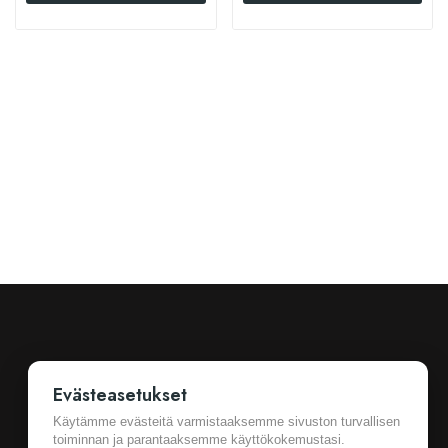
Evästeasetukset
Käytämme evästeitä varmistaaksemme sivuston turvallisen
toiminnan ja parantaaksemme käyttökokemustasi.
Ostotiedot
Cookie Settings
Yleiset sopimusehdot