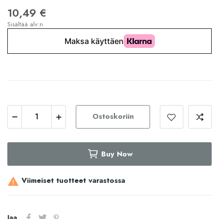
10,49 €
Sisältää alv:n
Ostoskoriin
Buy Now
Viimeiset tuotteet varastossa

Jaa