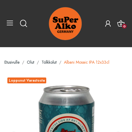
0
Etusivulle
Olut
Tölkkolut
Albani Mosaic IPA 12x33cl
Loppunut Varastosta