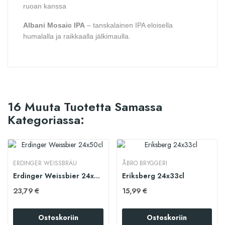
ruoan kanssa
Albani Mosaic IPA
– tanskalainen IPA eloisella
humalalla ja raikkaalla jälkimaulla.
16 Muuta Tuotetta Samassa
Kategoriassa:
ERDINGER WEISSBRÄU
ÅBRO BRYGGERI
Erdinger Weissbier 24x50cl
Eriksberg 24x33cl
23,79 €
15,99 €
Ostoskoriin
Ostoskoriin