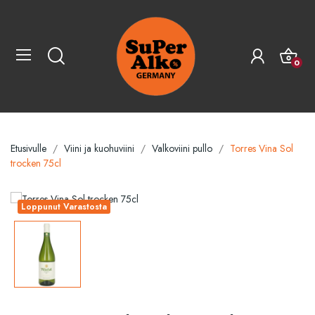
0
Etusivulle
Viini ja kuohuviini
Valkoviini pullo
Torres Vina Sol
trocken 75cl
Loppunut Varastosta