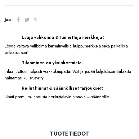
Jaa
Laaja valikoima & tunnettuja merkkejä
Löydä valtava valikoima kansainvälisiä huippumerkkejä sekä paikallisia
erikoisuuksia!
Tilaaminen on yksinkertaista
Tilaa tuotteet helposti verkkokaupasta. Voit järjestää kuljetuksen Saksasta
haluamasi kuljetusyrity
Reilut hinnat & säännölliset tarjoukset
Nauti premium‑laadusta houkuttelevin hinnoin – säännöllist
TUOTETIEDOT