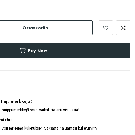
Ostoskoriin
Buy Now
ettuja merkkejä
 huippumerkkejä sekä paikallisia erikoisuuksia!
aista
 Voit järjestää kuljetuksen Saksasta haluamasi kuljetusyrity