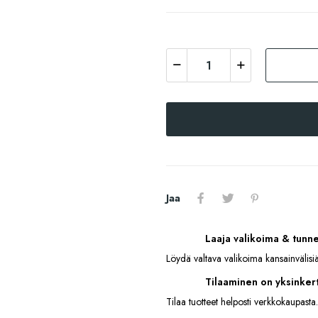
Jaa
Laaja valikoima & tunn
Löydä valtava valikoima kansainvälisiä
Tilaaminen on yksinkert
Tilaa tuotteet helposti verkkokaupasta.