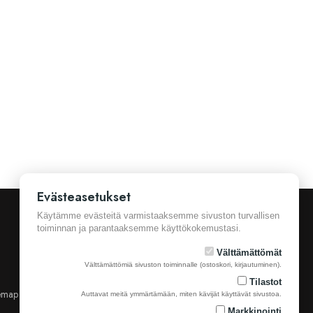
Evästeasetukset
Käytämme evästeitä varmistaaksemme sivuston turvallisen
toiminnan ja parantaaksemme käyttökokemustasi.
Välttämättömät
Välttämättömiä sivuston toiminnalle (ostoskori, kirjautuminen).
Tilastot
emap
Yhteystiedot
Auttavat meitä ymmärtämään, miten kävijät käyttävät sivustoa.
Markkinointi