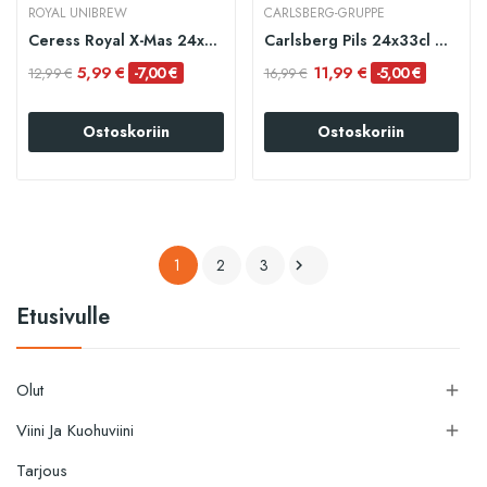
ROYAL UNIBREW
CARLSBERG-GRUPPE
Ceress Royal X-Mas 24x33cl MHD\BB Date 27.07.2026
Carlsberg Pils 24x33cl MHD/BB 18.07.2026
5,99 €
11,99 €
-7,00 €
-5,00 €
12,99 €
16,99 €
Ostoskoriin
Ostoskoriin
1
2
3

Etusivulle
Olut

Viini Ja Kuohuviini

Tarjous