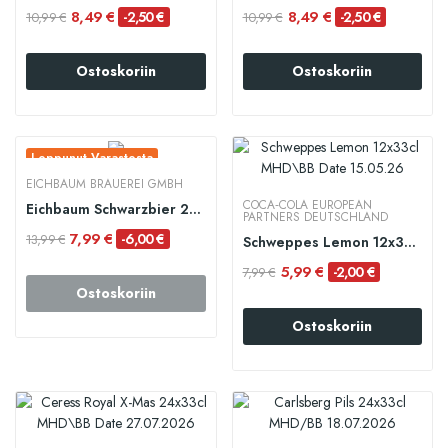
8,49 €
8,49 €
-2,50 €
-2,50 €
10,99 €
10,99 €
Ostoskoriin
Ostoskoriin
Loppunut Varastosta
EICHBAUM BRAUEREI GMBH
COCA‑COLA EUROPEAN
Eichbaum Schwarzbier 24x50cl MHD/BB 15.04.2026
PARTNERS DEUTSCHLAND
7,99 €
-6,00 €
13,99 €
Schweppes Lemon 12x33cl MHD\BB Date 15.05.26
5,99 €
-2,00 €
7,99 €
Ostoskoriin
Ostoskoriin