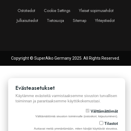
Ostotiedot
Cookie Settings
Yleiset sopimusehdot
Julkaisutiedot
Tietosuoja
Sitemap
Yhteystiedot
Copyright © SuperAlko Germany 2025. All Rights Reserved.
Evästeasetukset
Käytämme evästeitä varmistaaksemme sivuston turvallisen
toiminnan ja parantaaksemme käyttökokemustasi.
Välttämättömät
Välttämättömiä sivuston toiminnalle (ostoskori, kirjautuminen).
Tilastot
Auttavat meitä ymmärtämään, miten kävijät käyttävät sivustoa.