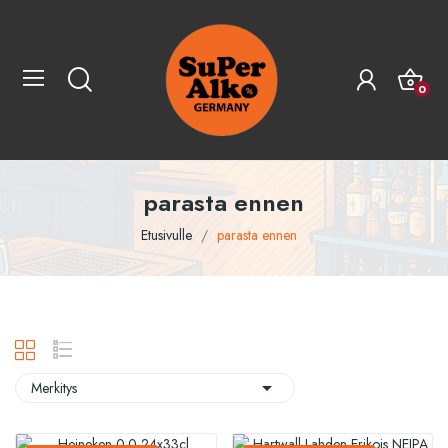
0
parasta ennen
Etusivulle
parasta ennen

Merkitys