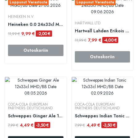
Loppunut Varastosta
Loppunut Varastosta
HEINEKEN N.V.
HARTWALL LTD
Heineken 0.0 24x33cl MGD/BB Date 27.06.2026
Hartwall Lahden Erikois NEIPA 24x33cl MHD/BB...
9,99 €
-2,00 €
11,99 €
7,99 €
-4,00 €
11,99 €
Ostoskoriin
Ostoskoriin
COCA‑COLA EUROPEAN
COCA‑COLA EUROPEAN
PARTNERS DEUTSCHLAND
PARTNERS DEUTSCHLAND
Schweppes Ginger Ale 12x33cl MHD/BB Date...
Schweppes Indian Tonic 12x33cl MHD/BB Date...
4,49 €
4,49 €
-3,50 €
-3,50 €
7,99 €
7,99 €