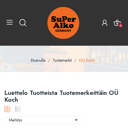
0
Etusivulle
Tuotemerkit
OÜ Koch
Luettelo Tuotteista Tuotemerkeittäin OÜ
Koch

Merkitys