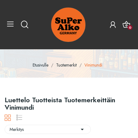
0
Etusivulle
Tuotemerkit
Vinimundi
Luettelo Tuotteista Tuotemerkeittäin
Vinimundi

Merkitys