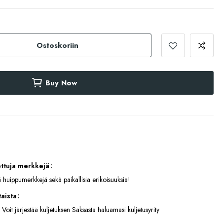
Ostoskoriin
Buy Now
ettuja merkkejä
 huippumerkkejä sekä paikallisia erikoisuuksia!
aista
 Voit järjestää kuljetuksen Saksasta haluamasi kuljetusyrity