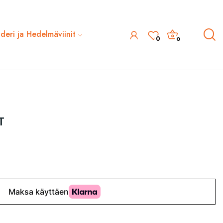
ideri ja Hedelmäviinit
0
0
T