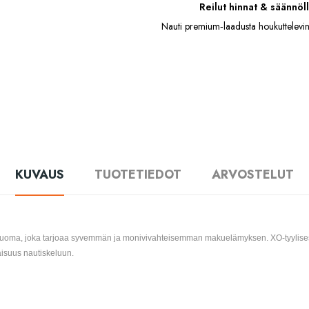
Reilut hinnat & säännöll
Nauti premium‑laadusta houkuttelevin
KUVAUS
TUOTETIEDOT
ARVOSTELUT
juoma, joka tarjoaa syvemmän ja monivivahteisemman makuelämyksen. XO-tyylisest
isuus nautiskeluun.