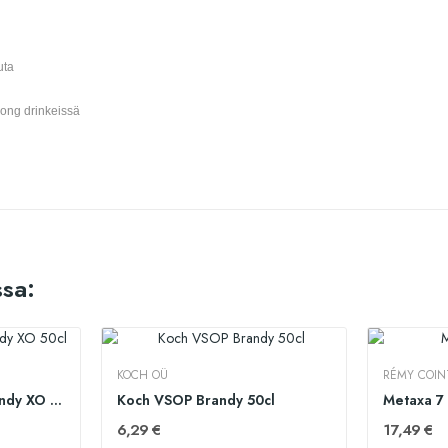
uta
long drinkeissä
sa:
KOCH OÜ
RÉMY COIN
Georgian Legend Brandy XO 50cl
Koch VSOP Brandy 50cl
Metaxa 7 
6,29 €
17,49 €