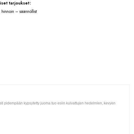
iset tarjoukset
 hinnoin – säännöllist
i pidempään kypsytetty juoma tuo esiin kuivattujen hedelmien, kevyen