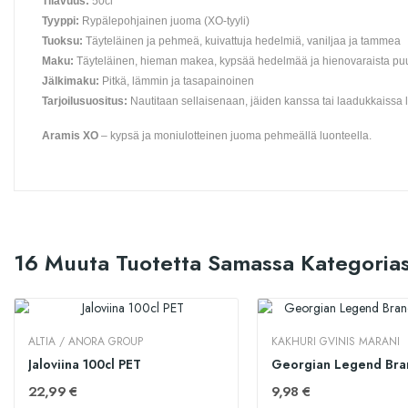
Tilavuus:
50cl
Tyyppi:
Rypälepohjainen juoma (XO-tyyli)
Tuoksu:
Täyteläinen ja pehmeä, kuivattuja hedelmiä, vaniljaa ja tammea
Maku:
Täyteläinen, hieman makea, kypsää hedelmää ja hienovaraista pu
Jälkimaku:
Pitkä, lämmin ja tasapainoinen
Tarjoilusuositus:
Nautitaan sellaisenaan, jäiden kanssa tai laadukkaissa 
Aramis XO
– kypsä ja moniulotteinen juoma pehmeällä luonteella.
16 Muuta Tuotetta Samassa Kategorias
ALTIA / ANORA GROUP
KAKHURI GVINIS MARANI
Jaloviina 100cl PET
22,99 €
9,98 €