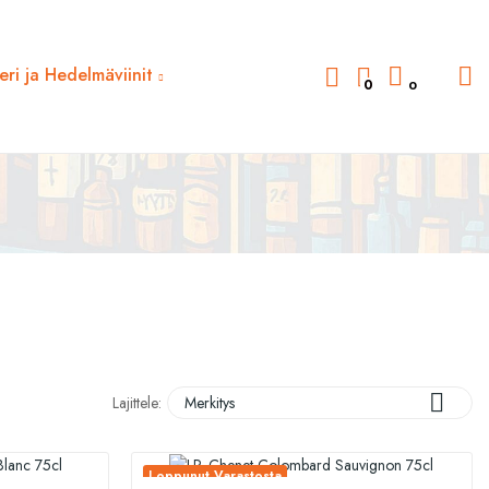
deri ja Hedelmäviinit
0
0

Lajittele:
Merkitys
Loppunut Varastosta