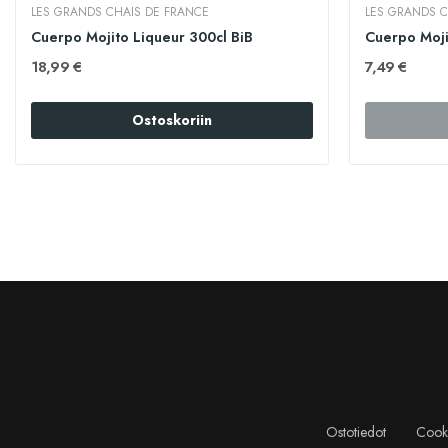
LES GRANDS CHAIS DE FRANCE
LES GRANDS C
Cuerpo Mojito Liqueur 300cl BiB
Cuerpo Moji
18,99 €
7,49 €
Ostoskoriin
Ostotiedot
Cooki