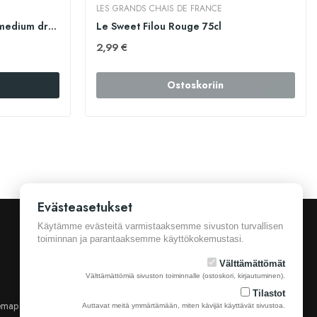
LES GRANDS CHAIS DE FRANCE
J.P. Chenet ICE Edition blanc medium dry 75cl
Le Sweet Filou Rouge 75cl
2,99 €
Ostoskoriin
Evästeasetukset
Käytämme evästeitä varmistaaksemme sivuston turvallisen
toiminnan ja parantaaksemme käyttökokemustasi.
Välttämättömät
Välttämättömiä sivuston toiminnalle (ostoskori, kirjautuminen).
Tilastot
emap
Yhteystiedot
Auttavat meitä ymmärtämään, miten kävijät käyttävät sivustoa.