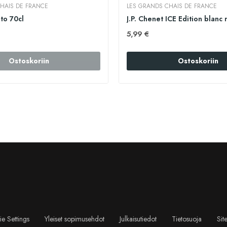
HAIS DE FRANCE
LES GRANDS CHAIS DE FRANCE
to 70cl
5,99 €
Ostoskoriin
Ostoskoriin
e Settings
Yleiset sopimusehdot
Julkaisutiedot
Tietosuoja
Sit