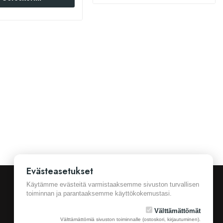
Evästeasetukset
Käytämme evästeitä varmistaaksemme sivuston turvallisen
toiminnan ja parantaaksemme käyttökokemustasi.
Välttämättömät
Välttämättömiä sivuston toiminnalle (ostoskori, kirjautuminen).