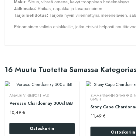
Maku:
Sitrus, vihreä omena, kevyt trooppinen hedelmäisyys
Jälkimaku:
Raikas, napakka ja tasapainoinen
Tarjoiluehdotus:
Tarjoile hyvin viilennettynä merenelävien, sal
Erinomainen valinta asiakkaille, jotka etsivät helposti nautitta
16 Muuta Tuotetta Samassa Kategorias
AMALIE VINIMPORT A\S
ZIMMERMANN‑GRAEFF & M
GMBH
Verosso Chardonnay 300cl BiB
10,49 €
11,49 €
Ostoskoriin
Ostoskoriin