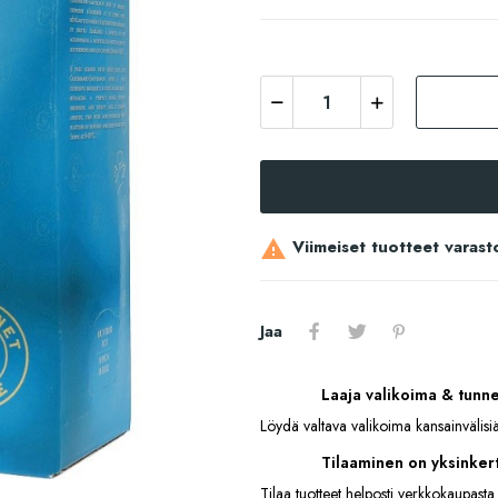
Viimeiset tuotteet varast

Jaa
Laaja valikoima & tunn
Löydä valtava valikoima kansainvälisiä
Tilaaminen on yksinkert
Tilaa tuotteet helposti verkkokaupasta.