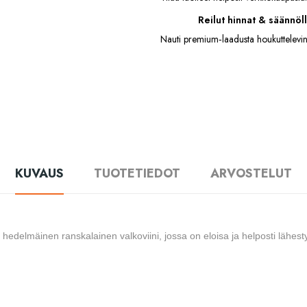
Reilut hinnat & säännöll
Nauti premium‑laadusta houkuttelevin
KUVAUS
TUOTETIEDOT
ARVOSTELUT
 hedelmäinen ranskalainen valkoviini, jossa on eloisa ja helposti lähest