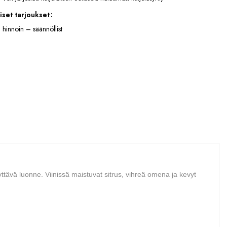
iset tarjoukset
 hinnoin – säännöllist
yttävä luonne. Viinissä maistuvat sitrus, vihreä omena ja kevyt