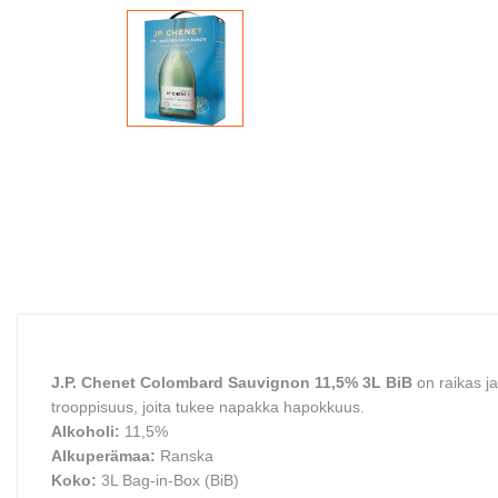
J.P. Chenet Colombard Sauvignon 11,5% 3L BiB
on raikas ja
trooppisuus, joita tukee napakka hapokkuus.
Alkoholi:
11,5%
Alkuperämaa:
Ranska
Koko:
3L Bag-in-Box (BiB)