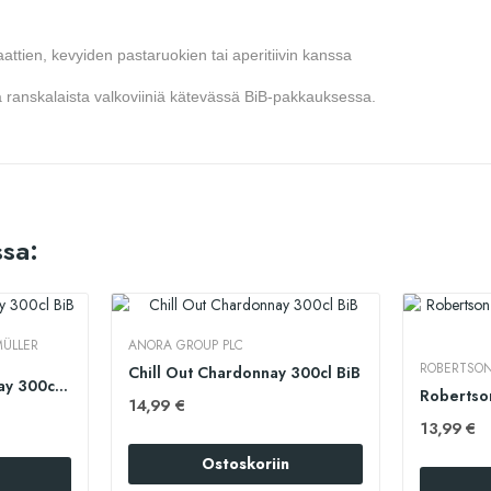
aattien, kevyiden pastaruokien tai aperitiivin kanssa
vaa ranskalaista valkoviiniä kätevässä BiB-pakkauksessa.
sa:
ÜLLER
ANORA GROUP PLC
ROBERTSO
Chill Out Chardonnay 300cl BiB
Stony Cape Chardonnay 300cl BiB
14,99 €
13,99 €
Ostoskoriin