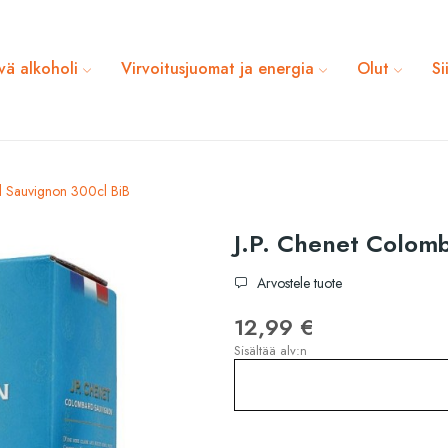
vä alkoholi
Virvoitusjuomat ja energia
Olut
Si
d Sauvignon 300cl BiB
J.P. Chenet Colom
Arvostele tuote
12,99 €
Sisältää alv:n