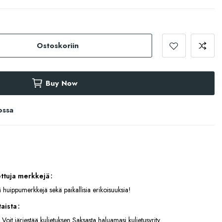
Ostoskoriin
Buy Now
ossa
ettuja merkkejä
 huippumerkkejä sekä paikallisia erikoisuuksia!
aista
 Voit järjestää kuljetuksen Saksasta haluamasi kuljetusyrity