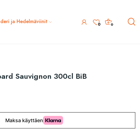
ideri ja Hedelmäviinit
0
0
bard Sauvignon 300cl BiB