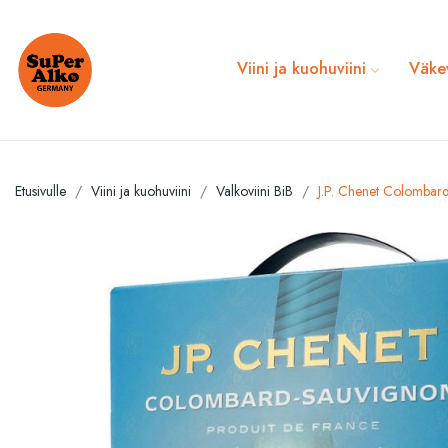
Viini ja kuohuviini
Väke
Etusivulle
Viini ja kuohuviini
Valkoviini BiB
J.P. Chenet Colombar