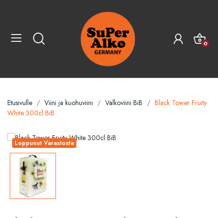
0
Etusivulle
Viini ja kuohuviini
Valkoviini BiB
Black Tower Fruity
White 300cl BiB
Loppunut Varastosta