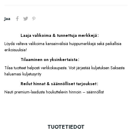
Jaa
Laaja valikoima & tunnettuja merkkejä
Löydä valtava valikoima kansainvälisiä huippumerkkejä sekä paikallisia
erikoisuuksia!
Tilaaminen on yksinkertaista
Tilaa tuotteet helposti verkkokaupasta. Voit järjestää kuljetuksen Saksasta
haluamasi kuljetusyrity
Reilut hinnat & säännölliset tarjoukset
Nauti premium‑laadusta houkuttelevin hinnoin – säännöllist
TUOTETIEDOT