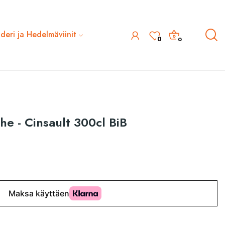
ideri ja Hedelmäviinit
0
0
he - Cinsault 300cl BiB