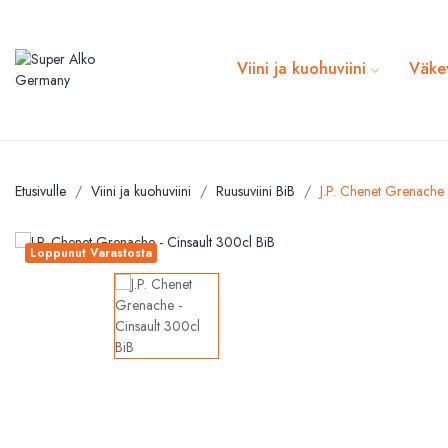
Viini ja kuohuviini
Väke
Etusivulle
Viini ja kuohuviini
Ruusuviini BiB
J.P. Chenet Grenache 
Loppunut Varastosta