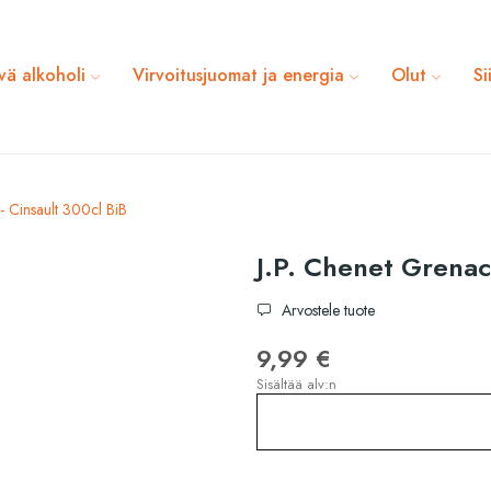
vä alkoholi
Virvoitusjuomat ja energia
Olut
Si
- Cinsault 300cl BiB
J.P. Chenet Grenac
Arvostele tuote
9,99 €
Sisältää alv:n