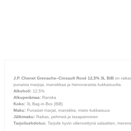
J.P. Chenet Grenache–Cinsault Rosé 12,5% 3L BiB
on raikas
punaisia marjoja, mansikkaa ja hienovaraista kukkaisuutta.
Alkoholi:
12,5%
Alkuperämaa:
Ranska
Koko:
3L Bag-in-Box (BiB)
Maku:
Punaiset marjat, mansikka, mieto kukkaisuus
Jälkimaku:
Raikas, pehmeä ja tasapainoinen
Tarjoiluehdotus:
Tarjoile hyvin viilennettynä salaattien, merene