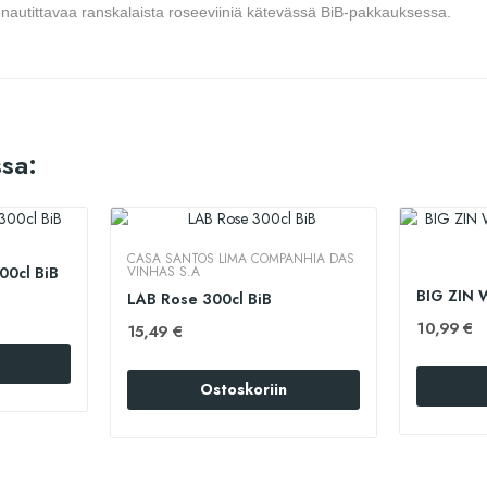
sti nautittavaa ranskalaista roseeviiniä kätevässä BiB-pakkauksessa.
sa:
CASA SANTOS LIMA COMPANHIA DAS
00cl BiB
VINHAS S.A
LAB Rose 300cl BiB
10,99 €
15,49 €
Ostoskoriin