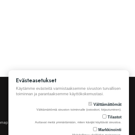
Evästeasetukset
Käytämme evästeitä varmistaaksemme sivuston turvallisen
toiminnan ja parantaaksemme käyttökokemustasi.
Välttämättömät
Välttämättömiä sivuston toiminnalle (ostoskori, kirjautuminen).
Tilastot
emap
Yhteystiedot
Auttavat meitä ymmärtämään, miten kävijät käyttävät sivustoa.
Markkinointi
Mahdollistaa yksilöidyn mainonnan.