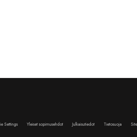
e Settings
Yleiset sopimusehdot
Julkaisutiedot
Tietosuoja
Sit