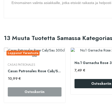
Erinomainen valinta asiakkaille, jotka etsivät raikasta ja helpo
13 Muuta Tuotetta Samassa Kategorias
Loppunut Varastosta
No.1 Garnacha Rose 3
CASAS PATRONALES
7,49 €
Casas Patronales Rose Cab/Sau 300cl BiB
10,99 €
Ostoskoriin
Ostoskoriin