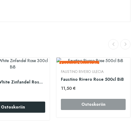
Loppunut Varastosta
FAUSTINO RIVERO ULECIA
Faustino Rivero Rose 500cl BiB
BIG ZIN White Zinfandel Rose 300cl BiB
11,50 €
Ostoskoriin
Ostoskoriin