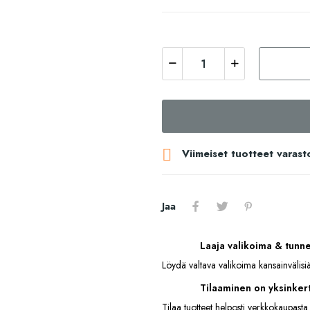

Viimeiset tuotteet varast
Jaa
Laaja valikoima & tunn
Löydä valtava valikoima kansainvälisiä
Tilaaminen on yksinkert
Tilaa tuotteet helposti verkkokaupasta.