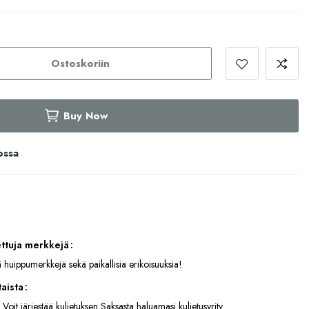
Ostoskoriin
Buy Now
ossa
ettuja merkkejä
 huippumerkkejä sekä paikallisia erikoisuuksia!
aista
 Voit järjestää kuljetuksen Saksasta haluamasi kuljetusyrity