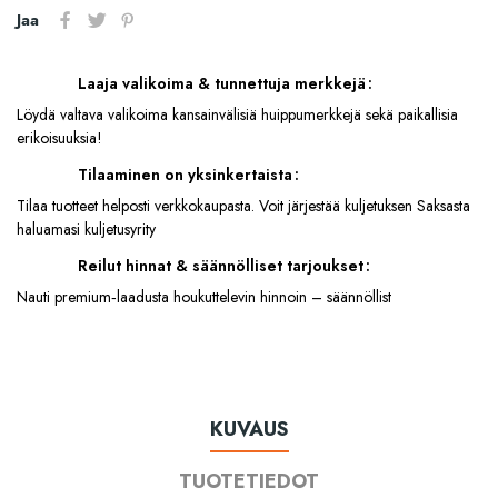
Jaa
Laaja valikoima & tunnettuja merkkejä
Löydä valtava valikoima kansainvälisiä huippumerkkejä sekä paikallisia
erikoisuuksia!
Tilaaminen on yksinkertaista
Tilaa tuotteet helposti verkkokaupasta. Voit järjestää kuljetuksen Saksasta
haluamasi kuljetusyrity
Reilut hinnat & säännölliset tarjoukset
Nauti premium‑laadusta houkuttelevin hinnoin – säännöllist
KUVAUS
TUOTETIEDOT