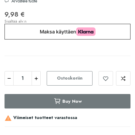
Arvostele tuote
9,98 €
Sisältää alv:n
Ostoskoriin
Buy Now
Viimeiset tuotteet varastossa
