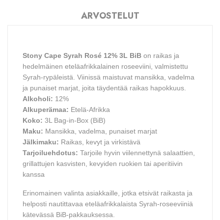
ARVOSTELUT
Stony Cape Syrah Rosé 12% 3L BiB
on raikas ja
hedelmäinen eteläafrikkalainen roseeviini, valmistettu
Syrah-rypäleistä. Viinissä maistuvat mansikka, vadelma
ja punaiset marjat, joita täydentää raikas hapokkuus.
Alkoholi:
12%
Alkuperämaa:
Etelä-Afrikka
Koko:
3L Bag-in-Box (BiB)
Maku:
Mansikka, vadelma, punaiset marjat
Jälkimaku:
Raikas, kevyt ja virkistävä
Tarjoiluehdotus:
Tarjoile hyvin viilennettynä salaattien,
grillattujen kasvisten, kevyiden ruokien tai aperitiivin
kanssa
Erinomainen valinta asiakkaille, jotka etsivät raikasta ja
helposti nautittavaa eteläafrikkalaista Syrah-roseeviiniä
kätevässä BiB-pakkauksessa.