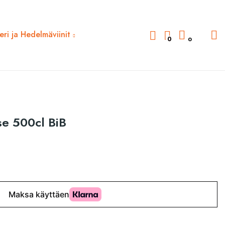
deri ja Hedelmäviinit
0
0
se 500cl BiB