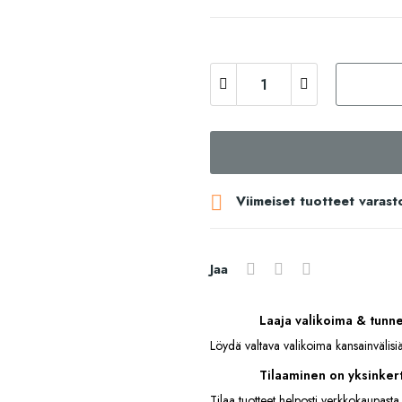

Viimeiset tuotteet varast
Jaa
Laaja valikoima & tunn
Löydä valtava valikoima kansainvälisiä
Tilaaminen on yksinkert
Tilaa tuotteet helposti verkkokaupasta.