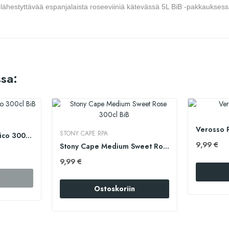
sti lähestyttävää espanjalaista roseeviiniä kätevässä 5L BiB -pakkauksess
sa:
Verosso 
STONY CAPE RPA
Il Barone Rose Ecologico 300cl BiB
9,99 €
Stony Cape Medium Sweet Rose 300cl BiB
9,99 €
Ostoskoriin