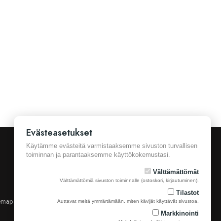
Evästeasetukset
Käytämme evästeitä varmistaaksemme sivuston turvallisen
toiminnan ja parantaaksemme käyttökokemustasi.
Välttämättömät
Välttämättömiä sivuston toiminnalle (ostoskori, kirjautuminen).
Tilastot
emap
Yhteystiedot
Auttavat meitä ymmärtämään, miten kävijät käyttävät sivustoa.
Markkinointi