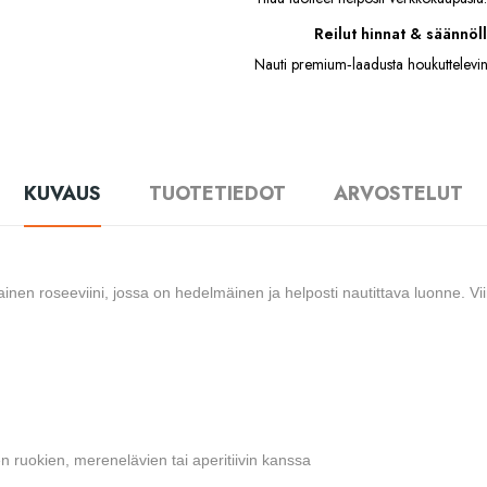
Reilut hinnat & säännöll
Nauti premium‑laadusta houkuttelevin
KUVAUS
TUOTETIEDOT
ARVOSTELUT
ainen roseeviini, jossa on hedelmäinen ja helposti nautittava luonne. V
en ruokien, merenelävien tai aperitiivin kanssa