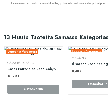
Erinomainen valinta asiakkaille, jotka etsivät raikasta ja helpo
13 Muuta Tuotetta Samassa Kategorias
Loppunut Varastosta
Loppunut Varastosta
VINIMUNDI
CASAS PATRONALES
Casas Patronales Rose Cab/Sau 300cl BiB
8,48 €
10,99 €
Ostoskoriin
Ostoskoriin