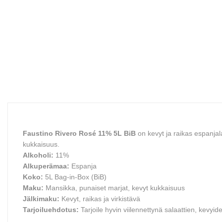
Faustino Rivero Rosé 11% 5L BiB
on kevyt ja raikas espanjal
kukkaisuus.
Alkoholi:
11%
Alkuperämaa:
Espanja
Koko:
5L Bag-in-Box (BiB)
Maku:
Mansikka, punaiset marjat, kevyt kukkaisuus
Jälkimaku:
Kevyt, raikas ja virkistävä
Tarjoiluehdotus:
Tarjoile hyvin viilennettynä salaattien, kevyid