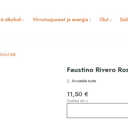
ä alkoholi
Virvoitusjuomat ja energia
Olut
Sii
 500cl BiB
Faustino Rivero Ro
Arvostele tuote
11,50 €
Sisältää alv:n