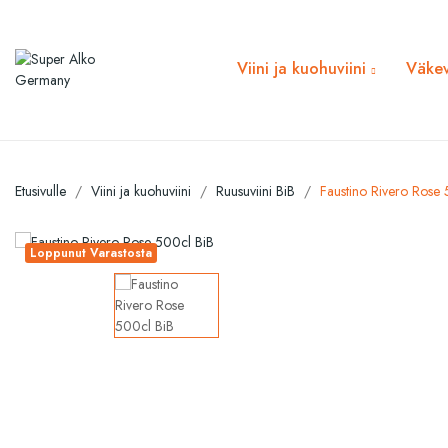
Viini ja kuohuviini
Väkev
Etusivulle
Viini ja kuohuviini
Ruusuviini BiB
Faustino Rivero Rose
Loppunut Varastosta