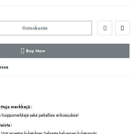
Ostoskoriin
Buy Now
ossa
ettuja merkkejä
 huippumerkkejä sekä paikallisia erikoisuuksia!
aista
 Voit järjestää kuljetuksen Saksasta haluamasi kuljetusyrity