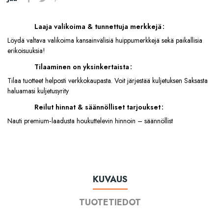
Laaja valikoima & tunnettuja merkkejä
Löydä valtava valikoima kansainvälisiä huippumerkkejä sekä paikallisia
erikoisuuksia!
Tilaaminen on yksinkertaista
Tilaa tuotteet helposti verkkokaupasta. Voit järjestää kuljetuksen Saksasta
haluamasi kuljetusyrity
Reilut hinnat & säännölliset tarjoukset
Nauti premium‑laadusta houkuttelevin hinnoin – säännöllist
KUVAUS
TUOTETIEDOT