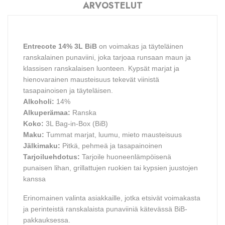
ARVOSTELUT
Entrecote 14% 3L BiB
on voimakas ja täyteläinen
ranskalainen punaviini, joka tarjoaa runsaan maun ja
klassisen ranskalaisen luonteen. Kypsät marjat ja
hienovarainen mausteisuus tekevät viinistä
tasapainoisen ja täyteläisen.
Alkoholi:
14%
Alkuperämaa:
Ranska
Koko:
3L Bag-in-Box (BiB)
Maku:
Tummat marjat, luumu, mieto mausteisuus
Jälkimaku:
Pitkä, pehmeä ja tasapainoinen
Tarjoiluehdotus:
Tarjoile huoneenlämpöisenä
punaisen lihan, grillattujen ruokien tai kypsien juustojen
kanssa
Erinomainen valinta asiakkaille, jotka etsivät voimakasta
ja perinteistä ranskalaista punaviiniä kätevässä BiB-
pakkauksessa.