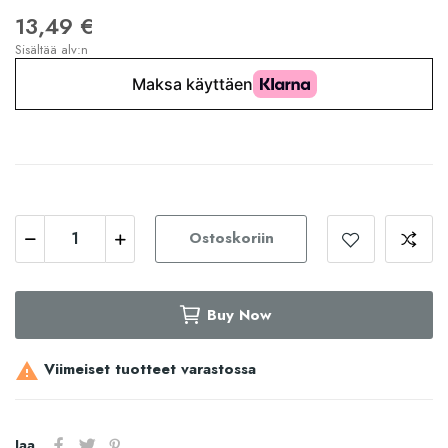
13,49 €
Sisältää alv:n
Ostoskoriin
Buy Now
Viimeiset tuotteet varastossa

Jaa