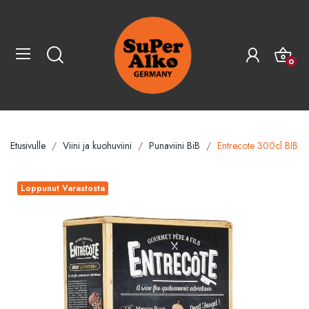
0
Etusivulle
Viini ja kuohuviini
Punaviini BiB
Entrecote 300cl BIB
Loppunut Varastosta