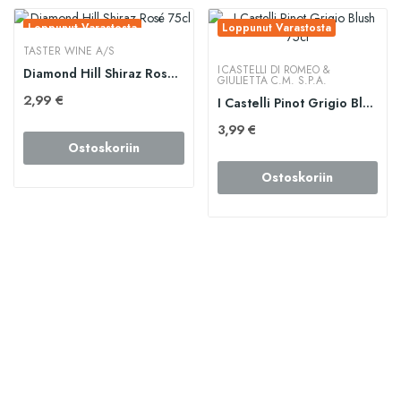
Loppunut Varastosta
Loppunut Varastosta
TASTER WINE A/S
I CASTELLI DI ROMEO &
Diamond Hill Shiraz Rosé 75cl
GIULIETTA C.M. S.P.A.
2,99 €
I Castelli Pinot Grigio Blush 75cl
3,99 €
Ostoskoriin
Ostoskoriin