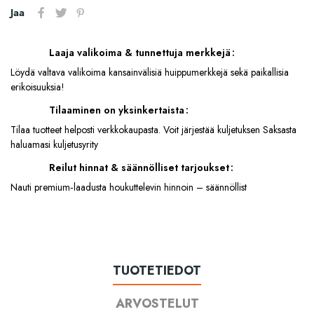
Jaa
Laaja valikoima & tunnettuja merkkejä
Löydä valtava valikoima kansainvälisiä huippumerkkejä sekä paikallisia
erikoisuuksia!
Tilaaminen on yksinkertaista
Tilaa tuotteet helposti verkkokaupasta. Voit järjestää kuljetuksen Saksasta
haluamasi kuljetusyrity
Reilut hinnat & säännölliset tarjoukset
Nauti premium‑laadusta houkuttelevin hinnoin – säännöllist
TUOTETIEDOT
ARVOSTELUT