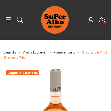
0
Etusivulle
Viini ja kuohuviini
Ruusuviini pullo
Greg & Juju Pinot
Grenache 75cl
Loppunut Varastosta