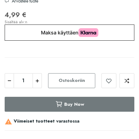
Arvostele tuote
4,99 €
Sisältää alv:n
Ostoskoriin
Buy Now
Viimeiset tuotteet varastossa
