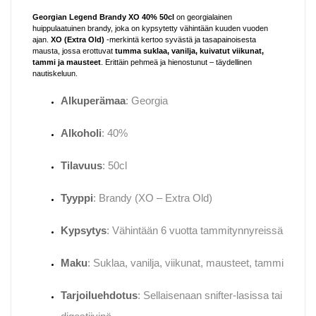
Georgian Legend Brandy XO 40% 50cl
on georgialainen
huippulaatuinen brandy, joka on kypsytetty vähintään kuuden vuoden
ajan.
XO (Extra Old)
-merkintä kertoo syvästä ja tasapainoisesta
mausta, jossa erottuvat
tumma suklaa, vanilja, kuivatut viikunat,
tammi ja mausteet
. Erittäin pehmeä ja hienostunut – täydellinen
nautiskeluun.
Alkuperämaa
: Georgia
Alkoholi
: 40%
Tilavuus
: 50cl
Tyyppi
: Brandy (XO – Extra Old)
Kypsytys
: Vähintään 6 vuotta tammitynnyreissä
Maku
: Suklaa, vanilja, viikunat, mausteet, tammi
Tarjoiluehdotus
: Sellaisenaan snifter-lasissa tai