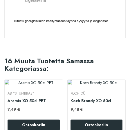
digestiivinä
Tutustu georgialaiseen käsityötaitoon täynnä syvyyttä ja eleganssia.
16 Muuta Tuotetta Samassa
Kategoriassa:
AB “STUMBRAS”
KOCH OÜ
Aramis XO 50cl PET
Koch Brandy XO 50cl
7,49 €
9,48 €
Ostoskoriin
Ostoskoriin