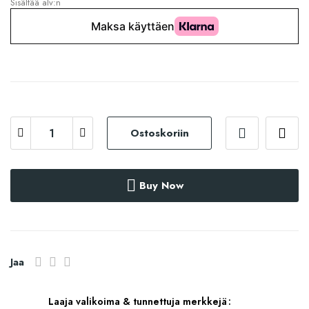
Sisältää alv:n
Ostoskoriin
Buy Now
Jaa
Laaja valikoima & tunnettuja merkkejä