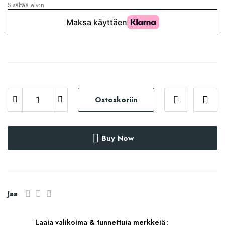
Sisältää alv:n
Ostoskoriin
Buy Now
Jaa
Laaja valikoima & tunnettuja merkkejä