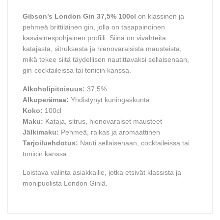
Gibson’s London Gin 37,5% 100cl
on klassinen ja
pehmeä brittiläinen gin, jolla on tasapainoinen
kasviainespohjainen profiili. Siinä on vivahteita
katajasta, sitruksesta ja hienovaraisista mausteista,
mikä tekee siitä täydellisen nautittavaksi sellaisenaan,
gin-cocktaileissa tai tonicin kanssa.
Alkoholipitoisuus:
37,5%
Alkuperämaa:
Yhdistynyt kuningaskunta
Koko:
100cl
Maku:
Kataja, sitrus, hienovaraiset mausteet
Jälkimaku:
Pehmeä, raikas ja aromaattinen
Tarjoiluehdotus:
Nauti sellaisenaan, cocktaileissa tai
tonicin kanssa
Loistava valinta asiakkaille, jotka etsivät klassista ja
monipuolista London Giniä.