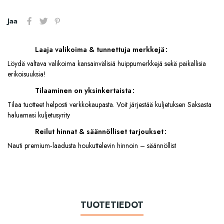
Jaa
Laaja valikoima & tunnettuja merkkejä
Löydä valtava valikoima kansainvälisiä huippumerkkejä sekä paikallisia
erikoisuuksia!
Tilaaminen on yksinkertaista
Tilaa tuotteet helposti verkkokaupasta. Voit järjestää kuljetuksen Saksasta
haluamasi kuljetusyrity
Reilut hinnat & säännölliset tarjoukset
Nauti premium‑laadusta houkuttelevin hinnoin – säännöllist
TUOTETIEDOT