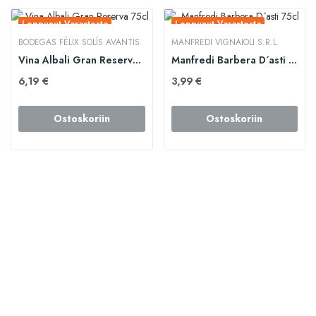
Loppunut Varastosta
Loppunut Varastosta
BODEGAS FÉLIX SOLÍS AVANTIS
MANFREDI VIGNAIOLI S.R.L.
Vina Albali Gran Reserva 75cl
Manfredi Barbera D´asti 75cl
6,19 €
3,99 €
Ostoskoriin
Ostoskoriin