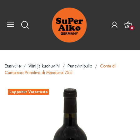
0
Etusivulle
Viini ja kuohuviini
Punaviinipullo
Conte di
Campiano Primitivo di Manduria 75cl
Loppunut Varastosta