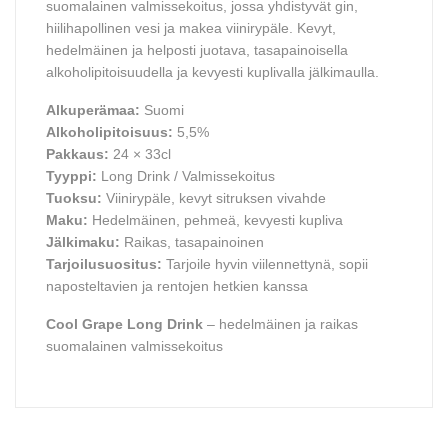
suomalainen valmissekoitus, jossa yhdistyvät gin,
hiilihapollinen vesi ja makea viinirypäle. Kevyt,
hedelmäinen ja helposti juotava, tasapainoisella
alkoholipitoisuudella ja kevyesti kuplivalla jälkimaulla.
Alkuperämaa:
Suomi
Alkoholipitoisuus:
5,5%
Pakkaus:
24 × 33cl
Tyyppi:
Long Drink / Valmissekoitus
Tuoksu:
Viinirypäle, kevyt sitruksen vivahde
Maku:
Hedelmäinen, pehmeä, kevyesti kupliva
Jälkimaku:
Raikas, tasapainoinen
Tarjoilusuositus:
Tarjoile hyvin viilennettynä, sopii
naposteltavien ja rentojen hetkien kanssa
Cool Grape Long Drink
– hedelmäinen ja raikas
suomalainen valmissekoitus