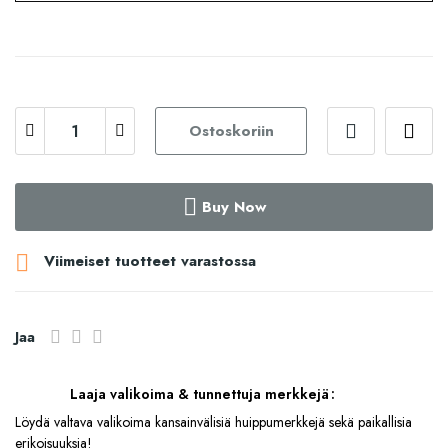
Ostoskoriin
Buy Now

Viimeiset tuotteet varastossa
Jaa
Laaja valikoima & tunnettuja merkkejä
Löydä valtava valikoima kansainvälisiä huippumerkkejä sekä paikallisia
erikoisuuksia!