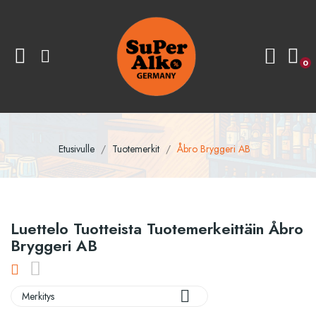
0
Etusivulle
Tuotemerkit
Åbro Bryggeri AB
Luettelo Tuotteista Tuotemerkeittäin Åbro
Bryggeri AB

Merkitys