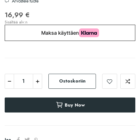
Arvostele tuote
16,99 €
Sisältää alv:n
Ostoskoriin
Buy Now
Jaa