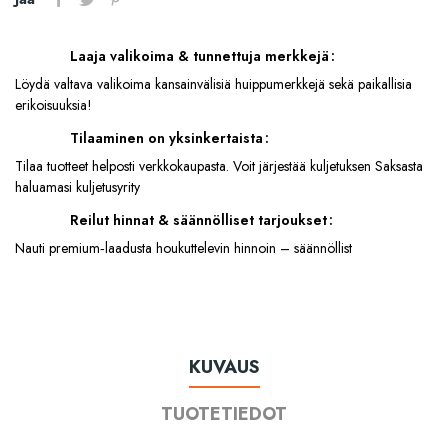
Laaja valikoima & tunnettuja merkkejä
Löydä valtava valikoima kansainvälisiä huippumerkkejä sekä paikallisia
erikoisuuksia!
Tilaaminen on yksinkertaista
Tilaa tuotteet helposti verkkokaupasta. Voit järjestää kuljetuksen Saksasta
haluamasi kuljetusyrity
Reilut hinnat & säännölliset tarjoukset
Nauti premium‑laadusta houkuttelevin hinnoin – säännöllist
KUVAUS
TUOTETIEDOT