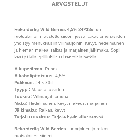
ARVOSTELUT
Rekorderlig Wild Berries 4,5% 24×33cl
on
ruotsalainen maustettu siideri, jossa raikas omenasiideri
yhdistyy mehukkaisiin villimarjoihin. Kevyt, hedelmäinen
ja hieman makea, raikas ja marjainen jälkimaku. Sopii
kesäpäiviin, grillijuhliin tai rentoihin hetkiin.
Alkuperämaa:
Ruotsi
Alkoholipitoisuus:
4,5%
Pakkaus:
24 × 33cl
Tyyppi:
Maustettu siideri
Tuoksu:
Villimarjat, omena
Maku:
Hedelmäinen, kevyt makeus, marjainen
Jälkimaku:
Raikas, kevyt
Tarjoilusuositus:
Tarjoile hyvin viilennettynä
Rekorderlig Wild Berries
– marjainen ja raikas
ruotsalainen siideri