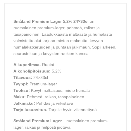
Småland Premium Lager 5,2% 24×33cl
on
ruotsalainen premium-lager, pehmeä, raikas ja
tasapainoinen. Laadukkaasta maltaasta ja humalasta
valmistettu olut tarjoaa mietoa makeutta, kevyen
humalakatkeruuden ja puhtaan jälkimaun. Sopii arkeen,
seurusteluun ja kevyiden ruokien kanssa.
Alkuperämaa:
Ruotsi
Alkoholipitoisuus:
5,2%
Tilavuus:
24×33cl
Tyyppi:
Premium-lager
Tuoksu:
Kevyt maltaisuus, mieto humala
Maku:
Pehmeä, raikas, tasapainoinen
Jälkimaku:
Puhdas ja virkistävä
Tarjoilusuositus:
Tarjoile hyvin viilennettynä
Småland Premium Lager
– ruotsalainen premium-
lager, raikas ja helposti juotava