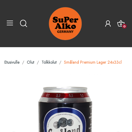
0
Etusivulle
Olut
Tölkkolut
Småland Premium Lager 24x33cl