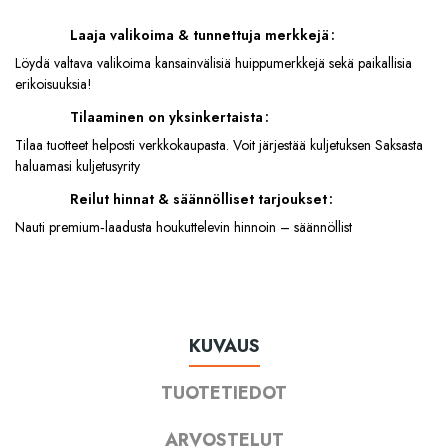
Laaja valikoima & tunnettuja merkkejä
Löydä valtava valikoima kansainvälisiä huippumerkkejä sekä paikallisia
erikoisuuksia!
Tilaaminen on yksinkertaista
Tilaa tuotteet helposti verkkokaupasta. Voit järjestää kuljetuksen Saksasta
haluamasi kuljetusyrity
Reilut hinnat & säännölliset tarjoukset
Nauti premium‑laadusta houkuttelevin hinnoin – säännöllist
KUVAUS
TUOTETIEDOT
ARVOSTELUT