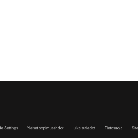
e Settings
Yleiset sopimusehdot
Julkaisutiedot
Tietosuoja
Sit