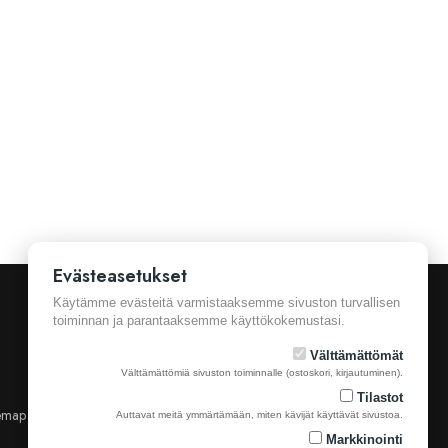
Evästeasetukset
Käytämme evästeitä varmistaaksemme sivuston turvallisen
toiminnan ja parantaaksemme käyttökokemustasi.
Välttämättömät
Välttämättömiä sivuston toiminnalle (ostoskori, kirjautuminen).
Tilastot
emap
Yhteystiedot
Auttavat meitä ymmärtämään, miten kävijät käyttävät sivustoa.
Markkinointi