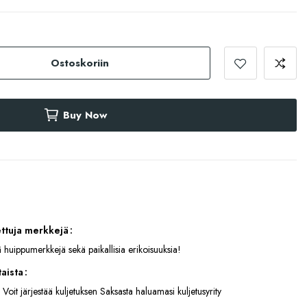
Ostoskoriin
Buy Now
ettuja merkkejä
 huippumerkkejä sekä paikallisia erikoisuuksia!
aista
 Voit järjestää kuljetuksen Saksasta haluamasi kuljetusyrity