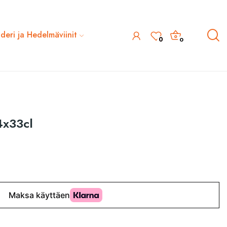
ideri ja Hedelmäviinit
0
0
4x33cl