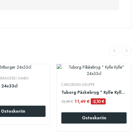
 BRAUEREI GMBH
CARLSBERG-GRUPPE
r 24x33cl
Tuborg Påskebryg " Kylle Kylle" 24x33cl
11,49 €
-2,10 €
13,59 €
Ostoskoriin
Ostoskoriin