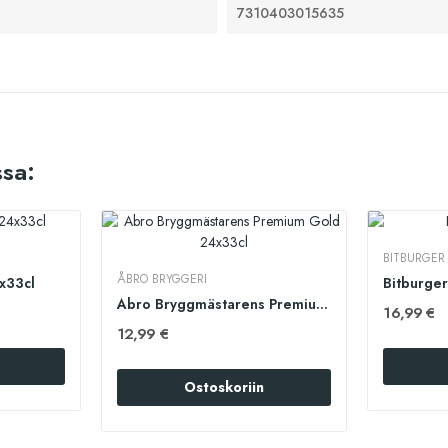
7310403015635
sa:
BITBURGER
ÅBRO BRYGGERI
x33cl
Bitburge
Abro Bryggmästarens Premium Gold 24x33cl
16,99 €
12,99 €
Ostoskoriin