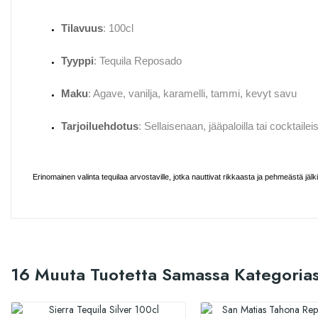
Tilavuus
: 100cl
Tyyppi
: Tequila Reposado
Maku
: Agave, vanilja, karamelli, tammi, kevyt savu
Tarjoiluehdotus
: Sellaisenaan, jääpaloilla tai cocktailei
Erinomainen valinta tequilaa arvostaville, jotka nauttivat rikkaasta ja pehmeästä jälk
16 Muuta Tuotetta Samassa Kategorias