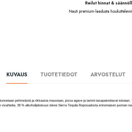
Reilut hinnat & säännöll
Nauti premium‑laadusta houkuttelevin
KUVAUS
TUOTETIEDOT
ARVOSTELUT
a tunnetaan pehmeästä ja rikkaasta maustaan, jossa agave ja tammi tasapainottavat toisiaan
 vivahteita. 38 % alkoholipitoisuus tekee Sierra Tequila Reposadosta erinomaisen juoman nautit