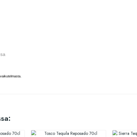
ssa
ivaikutelmasta.
sa: