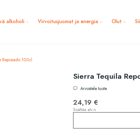
vä alkoholi
Virvoitusjuomat ja energia
Olut
Si
la Reposado 100cl
Sierra Tequila Rep
Arvostele tuote
24,19 €
Sisältää alv:n