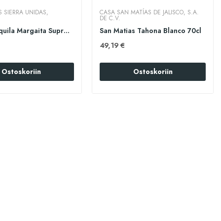
S SIERRA UNIDAS,
CASA SAN MATÍAS DE JALISCO, S.A.
.
DE C.V.
Sierra Tequila Margaita Supreme 70cl
San Matias Tahona Blanco 70cl
49,19 €
Ostoskoriin
Ostoskoriin