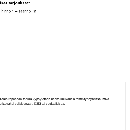
iset tarjoukset
 hinnoin – säännöllist
. Tämä reposado-tequila kypsytetään useita kuukausia tammitynnyreissä, mikä
tavaksi sellaisenaan, jäällä tai cocktaileissa.