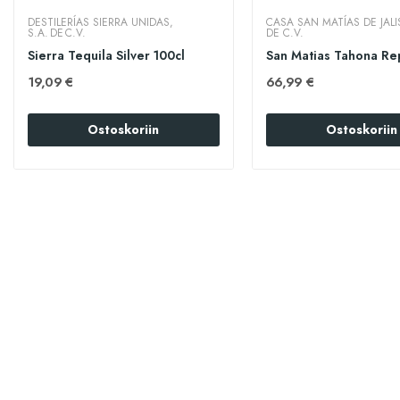
DESTILERÍAS SIERRA UNIDAS,
CASA SAN MATÍAS DE JALI
S.A. DE C.V.
DE C.V.
Sierra Tequila Silver 100cl
19,09 €
66,99 €
Ostoskoriin
Ostoskoriin