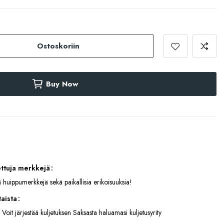
Ostoskoriin
Buy Now
ettuja merkkejä
 huippumerkkejä sekä paikallisia erikoisuuksia!
aista
 Voit järjestää kuljetuksen Saksasta haluamasi kuljetusyrity