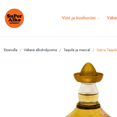
Viini ja kuohuviini
Väke
Etusivulle
Väkevä alkoholijuoma
Tequila ja mezcal
Sierra Tequi