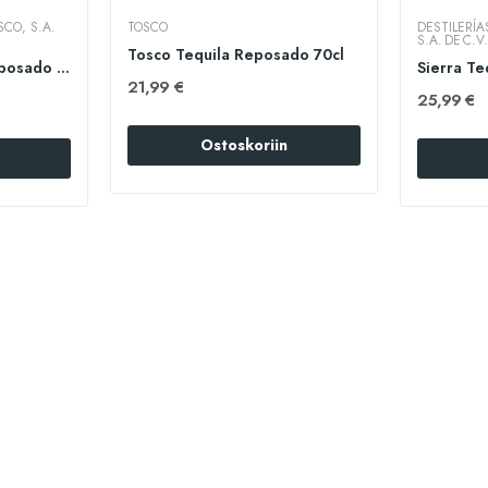
SCO, S.A.
TOSCO
DESTILERÍA
S.A. DE C.V
Tosco Tequila Reposado 70cl
San Matias Tahona Reposado 70cl
21,99 €
25,99 €
Ostoskoriin