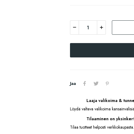
Jaa
Laaja valikoima & tunn
Löydä valtava valikoima kansainvälisiä
Tilaaminen on yksinkert
Tilaa tuotteet helposti verkkokaupasta.