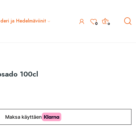
ideri ja Hedelmäviinit
0
0
osado 100cl