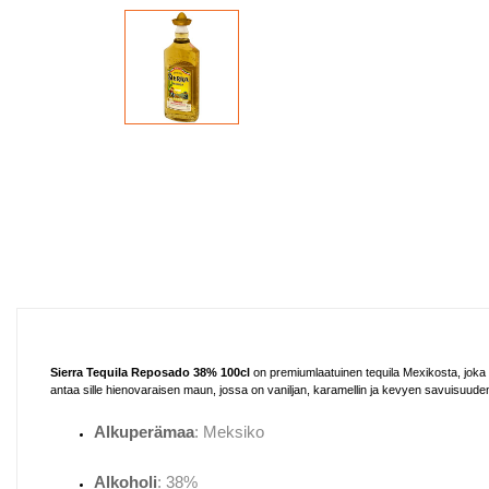
Sierra Tequila Reposado 38% 100cl
on premiumlaatuinen tequila Mexikosta, jok
antaa sille hienovaraisen maun, jossa on vaniljan, karamellin ja kevyen savuisuuden
Alkuperämaa
: Meksiko
Alkoholi
: 38%