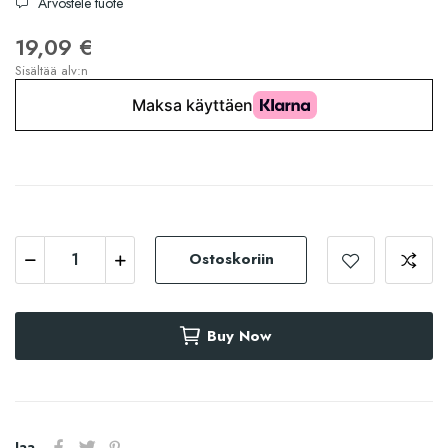
Arvostele tuote
19,09 €
Sisältää alv:n
Ostoskoriin
Buy Now
Jaa