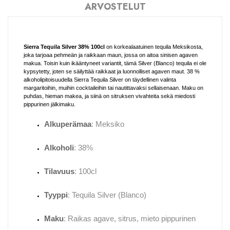
ARVOSTELUT
Sierra Tequila Silver 38% 100cl
on korkealaatuinen tequila Meksikosta,
joka tarjoaa pehmeän ja raikkaan maun, jossa on aitoa sinisen agaven
makua. Toisin kuin ikääntyneet variantit, tämä Silver (Blanco) tequila ei ole
kypsytetty, joten se säilyttää raikkaat ja luonnolliset agaven maut. 38 %
alkoholipitoisuudella Sierra Tequila Silver on täydellinen valinta
margaritoihin, muihin cocktaileihin tai nautittavaksi sellaisenaan. Maku on
puhdas, hieman makea, ja siinä on sitruksen vivahteita sekä miedosti
pippurinen jälkimaku.
Alkuperämaa
: Meksiko
Alkoholi
: 38%
Tilavuus
: 100cl
Tyyppi
: Tequila Silver (Blanco)
Maku
: Raikas agave, sitrus, mieto pippurinen