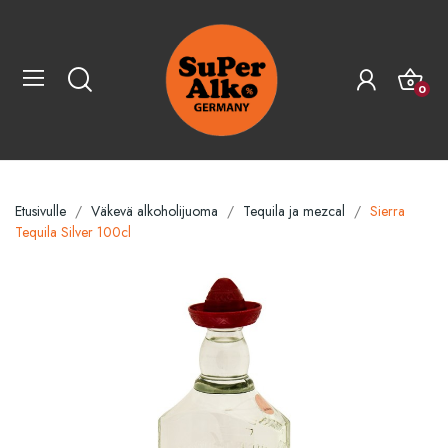
0
Etusivulle
Väkevä alkoholijuoma
Tequila ja mezcal
Sierra
Tequila Silver 100cl