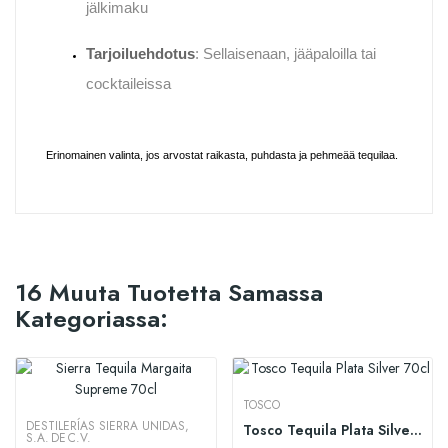
jälkimaku
Tarjoiluehdotus
: Sellaisenaan, jääpaloilla tai
cocktaileissa
Erinomainen valinta, jos arvostat raikasta, puhdasta ja pehmeää tequilaa.
16 Muuta Tuotetta Samassa
Kategoriassa:
TOSCO
DESTILERÍAS SIERRA UNIDAS,
Tosco Tequila Plata Silver 70cl
S.A. DE C.V.