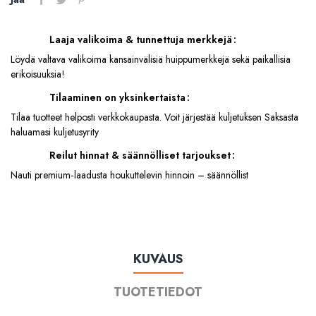
Laaja valikoima & tunnettuja merkkejä
Löydä valtava valikoima kansainvälisiä huippumerkkejä sekä paikallisia
erikoisuuksia!
Tilaaminen on yksinkertaista
Tilaa tuotteet helposti verkkokaupasta. Voit järjestää kuljetuksen Saksasta
haluamasi kuljetusyrity
Reilut hinnat & säännölliset tarjoukset
Nauti premium‑laadusta houkuttelevin hinnoin – säännöllist
KUVAUS
TUOTETIEDOT