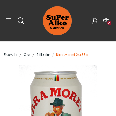
0
Etusivulle
Olut
Tölkkolut
Birra Moretti 24x33cl