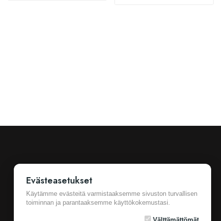
Evästeasetukset
Käytämme evästeitä varmistaaksemme sivuston turvallisen
toiminnan ja parantaaksemme käyttökokemustasi.
Ostotiedot
Cookie Settings
Yleiset sopimusehdot
Välttämättömät