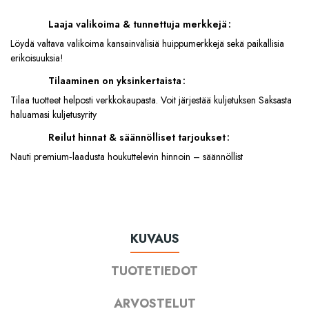
Laaja valikoima & tunnettuja merkkejä
Löydä valtava valikoima kansainvälisiä huippumerkkejä sekä paikallisia
erikoisuuksia!
Tilaaminen on yksinkertaista
Tilaa tuotteet helposti verkkokaupasta. Voit järjestää kuljetuksen Saksasta
haluamasi kuljetusyrity
Reilut hinnat & säännölliset tarjoukset
Nauti premium‑laadusta houkuttelevin hinnoin – säännöllist
KUVAUS
TUOTETIEDOT
ARVOSTELUT