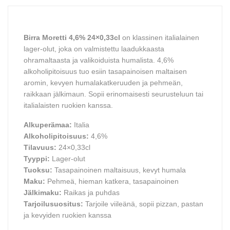
Birra Moretti 4,6% 24×0,33cl
on klassinen italialainen
lager-olut, joka on valmistettu laadukkaasta
ohramaltaasta ja valikoiduista humalista. 4,6%
alkoholipitoisuus tuo esiin tasapainoisen maltaisen
aromin, kevyen humalakatkeruuden ja pehmeän,
raikkaan jälkimaun. Sopii erinomaisesti seurusteluun tai
italialaisten ruokien kanssa.
Alkuperämaa:
Italia
Alkoholipitoisuus:
4,6%
Tilavuus:
24×0,33cl
Tyyppi:
Lager-olut
Tuoksu:
Tasapainoinen maltaisuus, kevyt humala
Maku:
Pehmeä, hieman katkera, tasapainoinen
Jälkimaku:
Raikas ja puhdas
Tarjoilusuositus:
Tarjoile viileänä, sopii pizzan, pastan
ja kevyiden ruokien kanssa